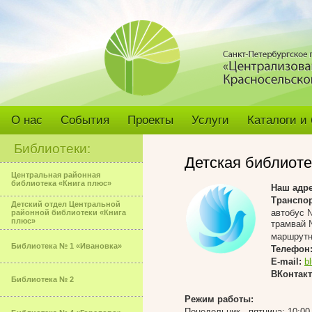
О нас
События
Проекты
Услуги
Каталоги и
Библиотеки:
Детская библиот
Центральная районная
библиотека «Книга плюс»
Наш адр
Транспор
Детский отдел Центральной
автобус №
районной библиотеки «Книга
плюс»
трамвай 
маршрутн
Библиотека № 1 «Ивановка»
Телефон
E-mail:
b
ВКонтакт
Библиотека № 2
Режим работы:
Понедельник - пятница: 10:00 