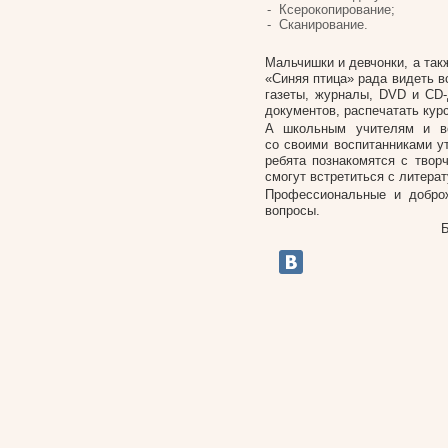
Ксерокопирование;
Сканирование.
Мальчишки и девчонки, а так
«Синяя птица» рада видеть в
газеты, журналы, DVD и CD-
документов, распечатать кур
А школьным учителям и во
со своими воспитанниками ут
ребята познакомятся с твор
смогут встретиться с литера
Профессиональные и доброж
вопросы.
Б