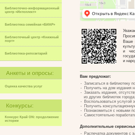
Библиотечно-информационный
центр «Интеллект»
Библиотека семейная «БИАР»
Уважа
Проси
Библиотечный центр «Книжный
порт»
Ваше 
культ
и чес
Библиотека-репозитарий
госуд
и наро
Анкеты и опросы:
Вам предложат:
Записаться в библиотеку по
Оценка качества услуг
Получить на дом издания на
Заказать издания, отсутст
из других библиотек города
Воспользоваться услугой э
Конкурсы:
Получить консультационну
Познакомиться с новыми по
Самостоятельно поработать
Конкурс Край ON: продолжение
истории
Дополнительные сервисные
Распечатка документов с э