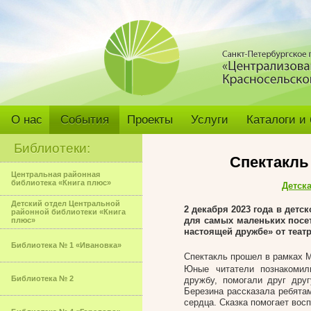
О нас
События
Проекты
Услуги
Каталоги и
Библиотеки:
Спектакль
Центральная районная
библиотека «Книга плюс»
Детск
Детский отдел Центральной
2 декабря 2023 года в детс
районной библиотеки «Книга
для самых маленьких посе
плюс»
настоящей дружбе» от театр
Библиотека № 1 «Ивановка»
Спектакль прошел в рамках 
Юные читатели познакомил
Библиотека № 2
дружбу, помогали друг дру
Березина рассказала ребятам
сердца. Сказка помогает вос