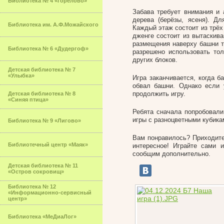
Библиотека № 4 «Горелово»
Забава требует внимания и 
дерева (берёзы, ясеня). Д
Библиотека им. А.Ф.Можайского
Каждый этаж состоит из трёх
дженге состоит из вытаскив
размещения наверху башни т
Библиотека № 6 «Дудергоф»
разрешено использовать тол
других блоков.
Детская библиотека № 7
«Улыбка»
Игра заканчивается, когда б
обвал башни. Однако если 
продолжить игру.
Детская библиотека № 8
«Синяя птица»
Ребята сначала попробовали
игры с разноцветными кубикам
Библиотека № 9 «Лигово»
Вам понравилось? Приходите
Библиотечный центр «Маяк»
интересное! Играйте сами 
сообщим дополнительно.
Детская библиотека № 11
«Остров сокровищ»
Библиотека № 12
«Информационно-сервисный
центр»
Библиотека «МеДиаЛог»