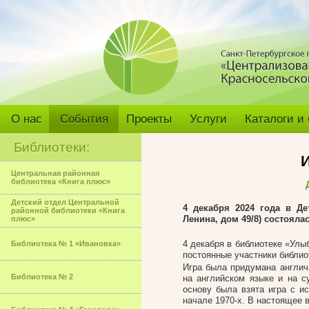
О нас
События
Проекты
Услуги
Каталоги и
Библиотеки:
И
Центральная районная
библиотека «Книга плюс»
Детский отдел Центральной
4 декабря 2024 года в Д
районной библиотеки «Книга
Ленина, дом 49/8) состояла
плюс»
4 декабря в библиотеке «Улыб
Библиотека № 1 «Ивановка»
постоянные участники библио
Игра была придумана англич
Библиотека № 2
на английском языке и на с
основу была взята игра с и
начале 1970-х. В настоящее 