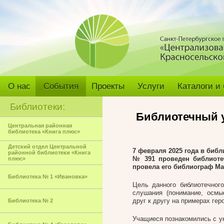
О нас
События
Проекты
Услуги
Каталоги и
Библиотеки:
Библиотечный у
Центральная районная
библиотека «Книга плюс»
Детский отдел Центральной
7 февраля 2025 года в библ
районной библиотеки «Книга
№ 391 проведен библиотеч
плюс»
провела его библиограф Ма
Библиотека № 1 «Ивановка»
Цель данного библиотечного
слушания (понимание, осмы
друг к другу на примерах геро
Библиотека № 2
Учащиеся познакомились с ук