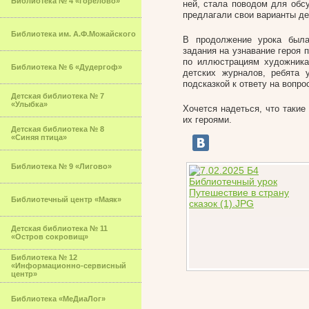
Библиотека № 4 «Горелово»
ней, стала поводом для обс
предлагали свои варианты де
Библиотека им. А.Ф.Можайского
В продолжение урока была
задания на узнавание героя 
по иллюстрациям художника
Библиотека № 6 «Дудергоф»
детских журналов, ребята 
подсказкой к ответу на вопро
Детская библиотека № 7
«Улыбка»
Хочется надеться, что такие
их героями.
Детская библиотека № 8
«Синяя птица»
Библиотека № 9 «Лигово»
Библиотечный центр «Маяк»
Детская библиотека № 11
«Остров сокровищ»
Библиотека № 12
«Информационно-сервисный
центр»
Библиотека «МеДиаЛог»