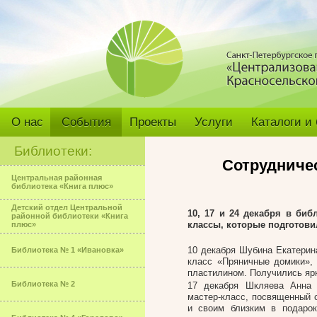
О нас
События
Проекты
Услуги
Каталоги и
Библиотеки:
Сотрудниче
Центральная районная
библиотека «Книга плюс»
Детский отдел Центральной
10, 17 и 24 декабря в би
районной библиотеки «Книга
классы, которые подготови
плюс»
10 декабря Шубина Екатерин
Библиотека № 1 «Ивановка»
класс «Пряничные домики», 
пластилином. Получились ярк
Библиотека № 2
17 декабря Шкляева Анна 
мастер-класс, посвященный 
и своим близким в подарок