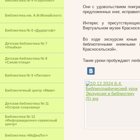
Библиотека № 4 «Горелово»
Они с удовольствием поигра
предложенных книг, исправил
Библиотека им. А.Ф.Можайского
Интерес у присутствующи
Виртуальном музее Красносе
Библиотека № 6 «Дудергоф»
Во ходе экскурсии юные 
Детская библиотека № 7
библиотечными книжными 
«Улыбка»
Красносельской».
Детская библиотека № 8
Такие уроки пробуждают любо
«Синяя птица»
Библиотека № 9 «Лигово»
Библиотечный центр «Маяк»
Детская библиотека № 11
«Остров сокровищ»
Библиотека № 12
«Информационно-сервисный
центр»
Библиотека «МеДиаЛог»