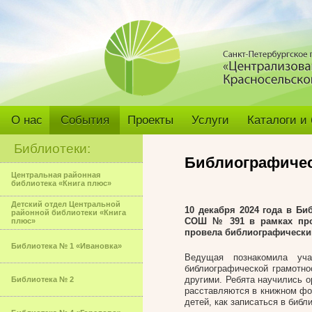
О нас
События
Проекты
Услуги
Каталоги и
Библиотеки:
Библиографичес
Центральная районная
библиотека «Книга плюс»
Детский отдел Центральной
10 декабря 2024 года в Б
районной библиотеки «Книга
СОШ № 391 в рамках прое
плюс»
провела библиографический
Библиотека № 1 «Ивановка»
Ведущая познакомила уча
библиографической грамотно
другими. Ребята научились о
Библиотека № 2
расставляются в книжном фон
детей, как записаться в библ