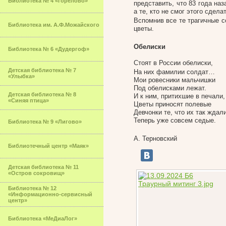
Библиотека № 4 «Горелово»
представить, что 83 года на
а те, кто не смог этого сдела
Вспомнив все те трагичные 
Библиотека им. А.Ф.Можайского
цветы.
Обелиски
Библиотека № 6 «Дудергоф»
Стоят в России обелиски,
Детская библиотека № 7
На них фамилии солдат…
«Улыбка»
Мои ровесники мальчишки
Под обелисками лежат.
Детская библиотека № 8
И к ним, притихшие в печали,
«Синяя птица»
Цветы приносят полевые
Девчонки те, что их так ждали
Теперь уже совсем седые.
Библиотека № 9 «Лигово»
А. Терновский
Библиотечный центр «Маяк»
Детская библиотека № 11
«Остров сокровищ»
Библиотека № 12
«Информационно-сервисный
центр»
Библиотека «МеДиаЛог»