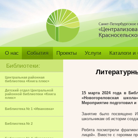
О нас
События
Проекты
Услуги
Каталоги и
Библиотеки:
Литературн
Центральная районная
библиотека «Книга плюс»
Детский отдел Центральной
15 марта 2024 года в Би
районной библиотеки «Книга
«Новогореловская школа
плюс»
Мероприятие подготовил и 
Библиотека № 1 «Ивановка»
Занятие было посвящено И
школьникам об истории созда
Библиотека № 2
Ребята посмотрели фрагмен
лицей». Вместе с героями п