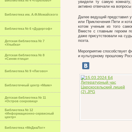
Библиотека № 4 «Горелово»
увидели ту самую комнату
активно отвечали на вопросы
Библиотека им. А.Ф.Можайского
Далее ведущий представил у
или Приключения Пети и кот
котом ученым из того сам
Библиотека № 6 «Дудергоф»
Вместе с главным героем п
даже присутствовали на суд
поэта.
Детская библиотека № 7
«Улыбка»
Мероприятие способствует ф
Детская библиотека № 8
и культурному прошлому Росс
«Синяя птица»
Библиотека № 9 «Лигово»
Библиотечный центр «Маяк»
Детская библиотека № 11
«Остров сокровищ»
Библиотека № 12
«Информационно-сервисный
центр»
Библиотека «МеДиаЛог»