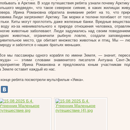
 побывать в Арктике. В ходе путешествия ребята узнали почему Арктик
ольшого медведя», что такое северное сияние, в каких жилищах жив
евера. Ирина Романовна обратила внимание ребят на то, что прир
язвима Люди загрязняют Арктику. Так моржи и тюлени погибают от того
ульки. Киты могут проглотить даже железные банки. Вредные вещества
 воду из-за невнимательного к природе отношения человека, отравля
ногие животные заболевают. Люди задумались над своим поведением
едких животных, ограничили рыбную ловлю, создали заповедник
дивительное место, где обитает множество животных и птиц. Мы — л
рироду и заботится о наших братьях меньших.
Все мы пассажиры одного корабля по имени Земля, — значит, пересе
екуда» — этими словами знаменитого писателя Антуана Сент-Эк
ероприятие Ирина Романовна и предложила юным участникам под
а Земле оставит каждый из нас.
 конце ребята посмотрели мультфильм «Умка».