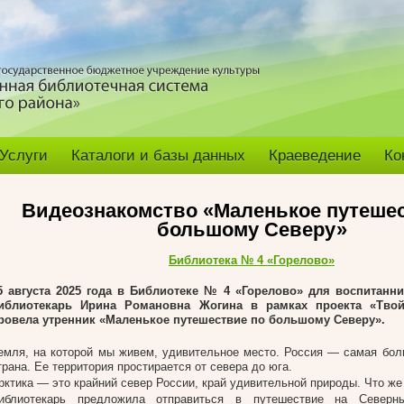
Услуги
Каталоги и базы данных
Краеведение
Ко
Видеознакомство «Маленькое путешес
большому Северу»
Библиотека № 4 «Горелово»
5 августа 2025 года в Библиотеке № 4 «Горелово» для воспитан
иблиотекарь Ирина Романовна Жогина в рамках проекта «Тво
ровела утренник «Маленькое путешествие по большому Северу».
емля, на которой мы живем, удивительное место. Россия — самая бол
трана. Ее территория простирается от севера до юга.
рктика — это крайний север России, край удивительной природы. Что же
иблиотекарь предложила отправиться в путешествие на Северны