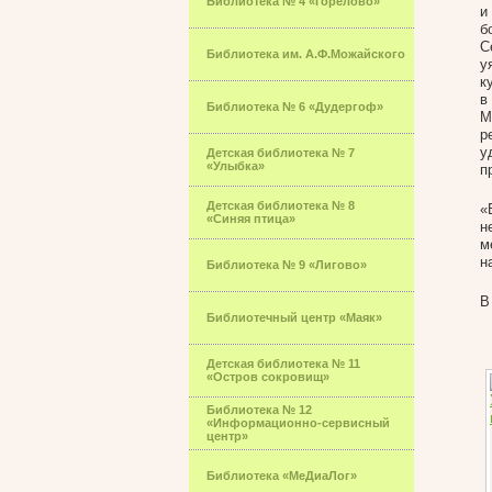
Библиотека № 4 «Горелово»
и
б
С
Библиотека им. А.Ф.Можайского
у
к
в
Библиотека № 6 «Дудергоф»
М
р
у
Детская библиотека № 7
«Улыбка»
п
Детская библиотека № 8
«
«Синяя птица»
н
м
н
Библиотека № 9 «Лигово»
В
Библиотечный центр «Маяк»
Детская библиотека № 11
«Остров сокровищ»
Библиотека № 12
«Информационно-сервисный
центр»
Библиотека «МеДиаЛог»