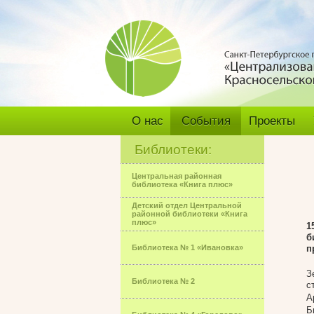
О нас
События
Проекты
Библиотеки:
Центральная районная
библиотека «Книга плюс»
Детский отдел Центральной
районной библиотеки «Книга
плюс»
1
б
Библиотека № 1 «Ивановка»
п
З
Библиотека № 2
с
А
Б