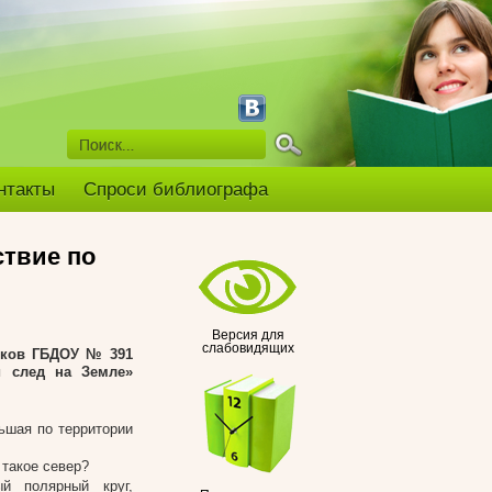
нтакты
Спроси библиографа
твие по
Версия для
слабовидящих
ников ГБДОУ № 391
й след на Земле»
ьшая по территории
 такое север?
й полярный круг,