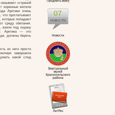
Продлить книгу
у называют «страной
ут коренные жители
ода Арктики очень
07
, что проглатывают
, которые попадают
ют среду обитания.
, взяли под охрану
и. Арктика — это
юди, должны беречь
Новости
сть из него просто
зюпери завершила
умать какой след
Виртуальный
музей
Красносельского
района
ЛитРес