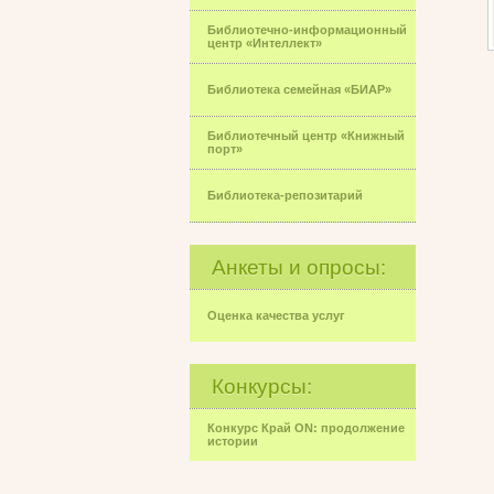
Библиотечно-информационный
центр «Интеллект»
Библиотека семейная «БИАР»
Библиотечный центр «Книжный
порт»
Библиотека-репозитарий
Анкеты и опросы:
Оценка качества услуг
Конкурсы:
Конкурс Край ON: продолжение
истории