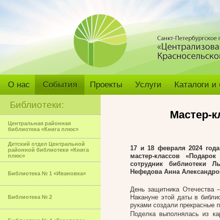
О нас
События
Проекты
Услуги
Каталоги и
Библиотеки:
Мастер-к
Центральная районная
библиотека «Книга плюс»
Детский отдел Центральной
17 и 18 февраля 2024 год
районной библиотеки «Книга
мастер-классов «Подаро
плюс»
сотрудник библиотеки Л
Нефедова Анна Александро
Библиотека № 1 «Ивановка»
День защитника Отечества 
Накануне этой даты в библи
Библиотека № 2
руками создали прекрасные п
Поделка выполнялась из ка