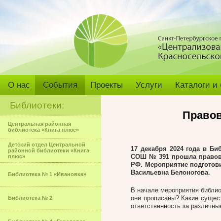
О нас
События
Проекты
Услуги
Каталоги и
Библиотеки:
Правов
Центральная районная
библиотека «Книга плюс»
Детский отдел Центральной
17 декабря 2024 года в Б
районной библиотеки «Книга
СОШ № 391 прошла правова
плюс»
РФ. Мероприятие подготов
Васильевна Белоногова.
Библиотека № 1 «Ивановка»
В начале мероприятия библио
они прописаны? Какие сущест
Библиотека № 2
ответственность за различны