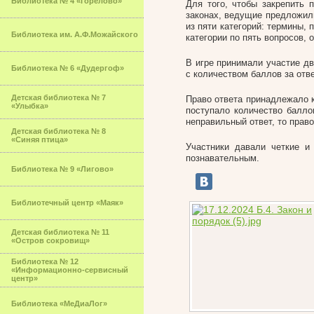
Библиотека № 4 «Горелово»
Для того, чтобы закрепить 
законах, ведущие предложили
из пяти категорий: термины, 
Библиотека им. А.Ф.Можайского
категории по пять вопросов, 
В игре принимали участие дв
Библиотека № 6 «Дудергоф»
с количеством баллов за отве
Детская библиотека № 7
Право ответа принадлежало к
«Улыбка»
поступало количество балло
неправильный ответ, то право
Детская библиотека № 8
«Синяя птица»
Участники давали четкие и
познавательным.
Библиотека № 9 «Лигово»
Библиотечный центр «Маяк»
Детская библиотека № 11
«Остров сокровищ»
Библиотека № 12
«Информационно-сервисный
центр»
Библиотека «МеДиаЛог»