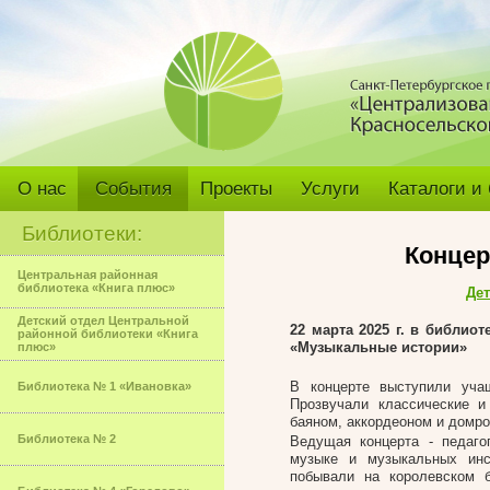
О нас
События
Проекты
Услуги
Каталоги и
Библиотеки:
Концер
Центральная районная
библиотека «Книга плюс»
Дет
Детский отдел Центральной
22 марта 2025 г. в библиот
районной библиотеки «Книга
«Музыкальные истории»
плюс»
В концерте выступили учащ
Библиотека № 1 «Ивановка»
Прозвучали классические и
баяном, аккордеоном и домро
Библиотека № 2
Ведущая концерта - педаго
музыке и музыкальных инс
побывали на королевском б