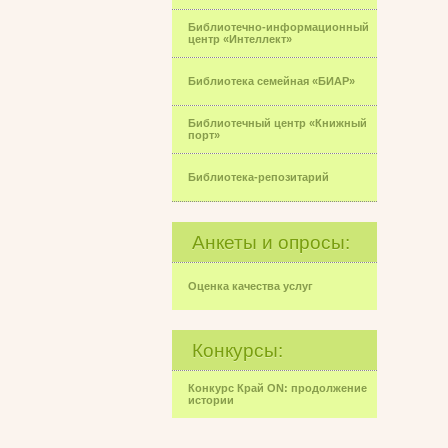
Библиотечно-информационный
центр «Интеллект»
Библиотека семейная «БИАР»
Библиотечный центр «Книжный
порт»
Библиотека-репозитарий
Анкеты и опросы:
Оценка качества услуг
Конкурсы:
Конкурс Край ON: продолжение
истории