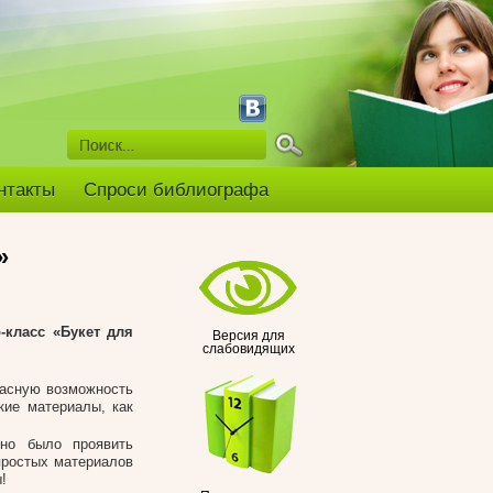
нтакты
Спроси библиографа
»
-класс
«Букет для
Версия для
слабовидящих
расную возможность
кие материалы, как
но было проявить
простых материалов
!