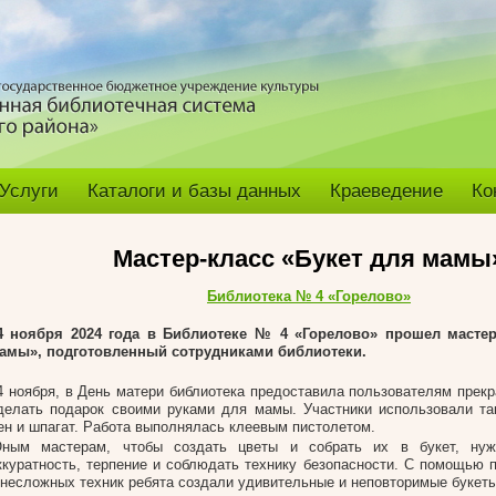
Услуги
Каталоги и базы данных
Краеведение
Ко
Мастер-класс «Букет для мамы
Библиотека № 4 «Горелово»
4 ноября 2024 года в Библиотеке № 4 «Горелово» прошел
мастер
амы», подготовленный сотрудниками библиотеки.
4 ноября, в День матери библиотека предоставила пользователям прек
делать подарок своими руками для мамы. Участники использовали та
ен и шпагат. Работа выполнялась клеевым пистолетом.
ным мастерам, чтобы создать цветы и собрать их в букет, нуж
ккуратность, терпение и соблюдать технику безопасности. С помощью 
 несложных техник ребята создали удивительные и неповторимые букеты