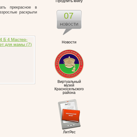
Продлить книгу
мать прекрасное в
 взрослые раскрыли
07
Новости
Виртуальный
музей
Красносельского
района
ЛитРес