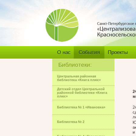
О нас
События
Проекты
Библиотеки:
Центральная районная
библиотека «Книга плюс»
Детский отдел Центральной
2
районной библиотеки «Книга
м
плюс»
2
Библиотека № 1 «Ивановка»
с
л
Библиотека № 2
Ю
а
и