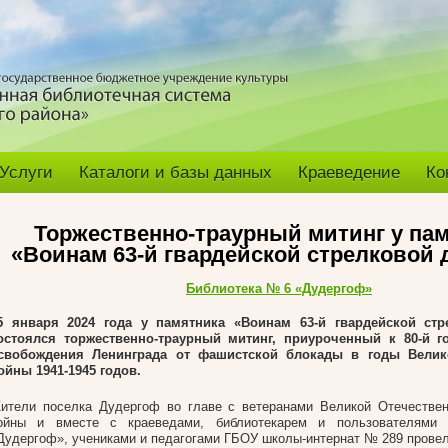
Услуги
Каталоги и базы данных
Краеведение
Ко
Торжественно-траурный митинг у па
«Воинам 63-й гвардейской стрелковой
Библиотека № 6 «Дудергоф»
5 января 2024 года у памятника «Воинам 63-й гвардейской стр
остоялся торжественно-траурный митинг, приуроченный к 80-й 
свобождения Ленинграда от фашистской блокады в годы Велик
ойны 1941-1945 годов.
ители поселка Дудергоф во главе с ветеранами Великой Отечествен
ойны и вместе с краеведами, библиотекарем и пользователям
Дудергоф», учениками и педагогами ГБОУ школы-интернат № 289 прове