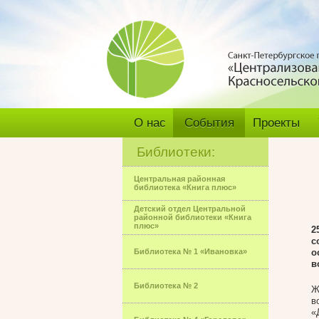
О нас
События
Проекты
Библиотеки:
Центральная районная
библиотека «Книга плюс»
Детский отдел Центральной
районной библиотеки «Книга
плюс»
2
с
Библиотека № 1 «Ивановка»
о
в
Библиотека № 2
Ж
в
«