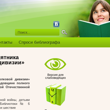
нтакты
Спроси библиографа
мятника
 дивизии»
Версия для
слабовидящих
елковой дивизии»
годовщине полного
ой Отечественной
ной войны, детьми
и Библиотеки № 6
ли шествие