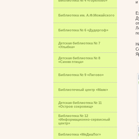
Библиотека № 4 «Горелово»
и
Е
Библиотека им. А.Ф.Можайского
Д
о
Л
Библиотека № 6 «Дудергоф»
п
Детская библиотека № 7
Н
«Улыбка»
С
Я
Детская библиотека № 8
«Синяя птица»
Библиотека № 9 «Лигово»
Библиотечный центр «Маяк»
Детская библиотека № 11
«Остров сокровищ»
Библиотека № 12
«Информационно-сервисный
центр»
Библиотека «МеДиаЛог»