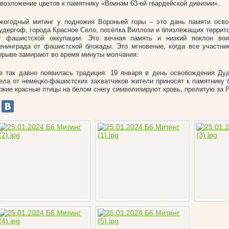
 возложение цветов к памятнику «Воинам 63-ей гвардейской дивизии».
жегодный митинг у подножия Вороньей горы – это дань памяти осво
удергоф, города Красное Село, посёлка Виллози и близлежащих террит
т фашистской оккупации. Это вечная память и низкий поклон вои
енинграда от фашистской блокады. Это мгновение, когда все участни
орыве замирают во время минуты молчания:
е так давно появилась традиция: 19 января в день освобождения Ду
ела от немецко-фашистских захватчиков жители приносят к памятнику 
ркие красные птицы на белом снегу символизируют кровь, пролитую за 