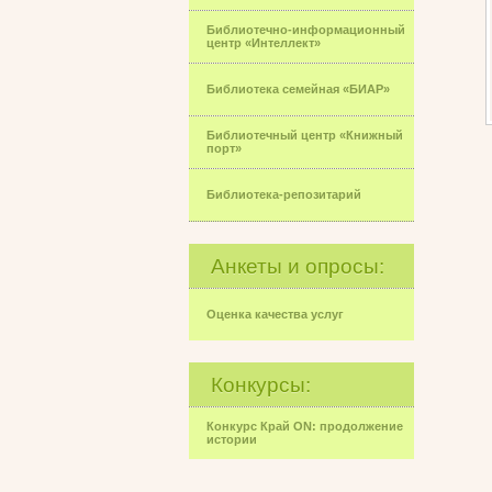
Библиотечно-информационный
центр «Интеллект»
Библиотека семейная «БИАР»
Библиотечный центр «Книжный
порт»
Библиотека-репозитарий
Анкеты и опросы:
Оценка качества услуг
Конкурсы:
Конкурс Край ON: продолжение
истории