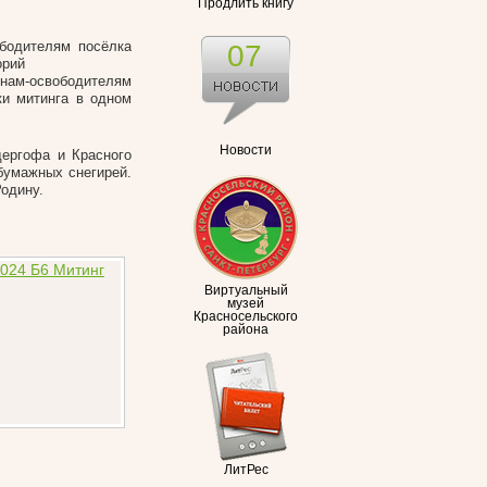
Продлить книгу
бодителям посёлка
07
орий
нам-освободителям
ки митинга в одном
Новости
дергофа и Красного
бумажных снегирей.
Родину.
Виртуальный
музей
Красносельского
района
ЛитРес