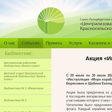
О нас
События
Проекты
Услуги
Каталоги и
Библиотеки:
Акция «И
Центральная районная
библиотека «Книга плюс»
Детский отдел Центральной
С 20 июля по 30 июля 20
районной библиотеки «Книга
«Инсталляция «Море кораб
плюс»
Борисовна и Шубина Екате
Библиотека № 1 «Ивановка»
Акция была приурочена ко 
в последнее воскресенье июл
участниками которого станут
Библиотека № 2
Читателям было предложено
флага. Каждый кораблик мож