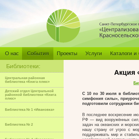
О нас
События
Проекты
Услуги
Каталоги и
Библиотеки:
Акция 
Центральная районная
библиотека «Книга плюс»
Би
Детский отдел Центральной
С 10 по 30 июля в
библиот
районной библиотеки «Книга
симфония силы», приуроче
плюс»
подготовили сотрудники би
Библиотека № 1 «Ивановка»
В последнее воскресение ию
РФ — вид вооружённых сил,
задач на океанских и морск
Библиотека № 2
нашу страну от угроз с мо
поддерживать мир и стабиль