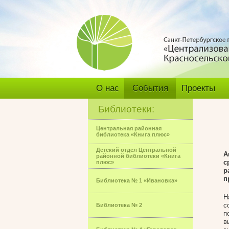
О нас
События
Проекты
Библиотеки:
Центральная районная
библиотека «Книга плюс»
Детский отдел Центральной
А
районной библиотеки «Книга
с
плюс»
р
п
Библиотека № 1 «Ивановка»
Н
с
Библиотека № 2
п
в