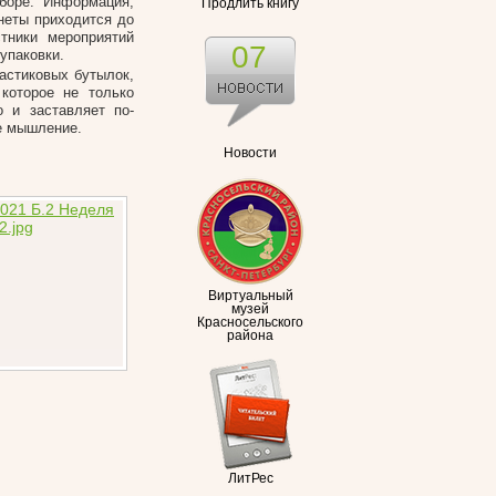
сборе. Информация,
Продлить книгу
неты приходится до
тники мероприятий
07
упаковки.
астиковых бутылок,
которое не только
о и заставляет по-
е мышление.
Новости
Виртуальный
музей
Красносельского
района
ЛитРес