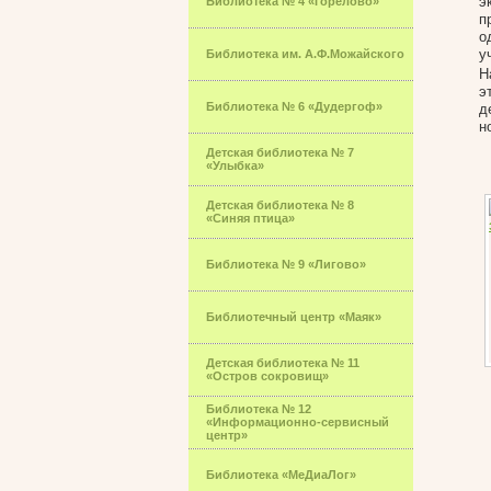
э
Библиотека № 4 «Горелово»
п
о
у
Библиотека им. А.Ф.Можайского
Н
э
Библиотека № 6 «Дудергоф»
д
н
Детская библиотека № 7
«Улыбка»
Детская библиотека № 8
«Синяя птица»
Библиотека № 9 «Лигово»
Библиотечный центр «Маяк»
Детская библиотека № 11
«Остров сокровищ»
Библиотека № 12
«Информационно-сервисный
центр»
Библиотека «МеДиаЛог»