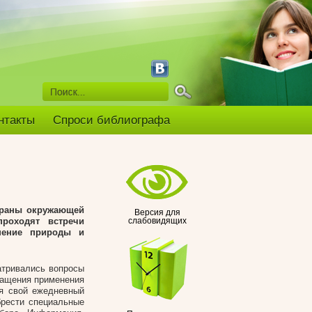
нтакты
Спроси библиографа
храны окружающей
Версия для
роходят встречи
слабовидящих
знение природы и
атривались вопросы
ращения применения
ая свой ежедневный
брести специальные