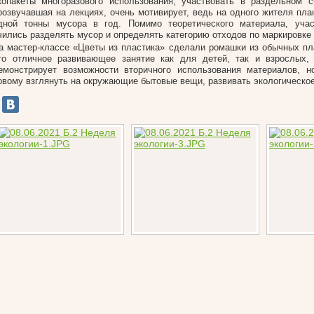
копакеты многоразового использования, участвовать в раздельном 
розвучавшая на лекциях, очень мотивирует, ведь на одного жителя пла
дной тонны мусора в год. Помимо теоретического материала, учас
чились разделять мусор и определять категорию отходов по маркировке 
а мастер-классе «Цветы из пластика» сделали ромашки из обычных пл
то отличное развивающее занятие как для детей, так и взрослых, 
емонстрирует возможности вторичного использования материалов, н
овому взглянуть на окружающие бытовые вещи, развивать экологическо