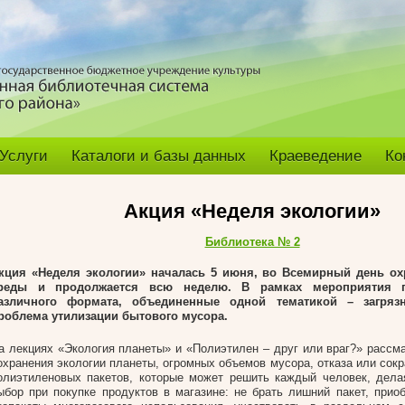
Услуги
Каталоги и базы данных
Краеведение
Ко
Акция «Неделя экологии»
Библиотека № 2
кция «Неделя экологии» началась 5 июня, во Всемирный день о
реды и продолжается всю неделю. В рамках мероприятия п
азличного формата, объединенные одной тематикой – загря
роблема утилизации бытового мусора.
а лекциях «Экология планеты» и «Полиэтилен – друг или враг?» рассм
охранения экологии планеты, огромных объемов мусора, отказа или сок
олиэтиленовых пакетов, которые может решить каждый человек, дел
ыбор при покупке продуктов в магазине: не брать лишний пакет, прио