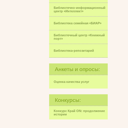
Библиотечно-информационный
центр «Интеллект»
Библиотека семейная «БИАР»
Библиотечный центр «Книжный
порт»
Библиотека-репозитарий
Анкеты и опросы:
Оценка качества услуг
Конкурсы:
Конкурс Край ON: продолжение
истории