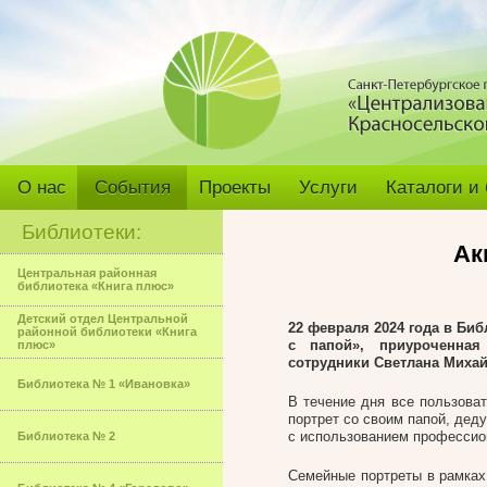
О нас
События
Проекты
Услуги
Каталоги и
Библиотеки:
Ак
Центральная районная
библиотека «Книга плюс»
Детский отдел Центральной
22 февраля 2024 года в Би
районной библиотеки «Книга
с папой», приуроченная
плюс»
сотрудники Светлана Михай
Библиотека № 1 «Ивановка»
В течение дня все пользоват
портрет со своим папой, дед
с использованием профессио
Библиотека № 2
Семейные портреты в рамках