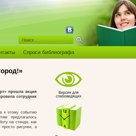
нтакты
Спроси библиографа
ород!»
орт» прошла акция
Версия для
провела сотрудник
слабовидящих
на к этому событию
етям предлагалось
оту на стенде, как
 просто рисунки, а