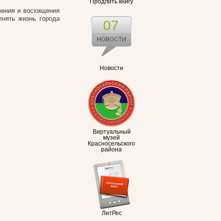
Продлить книгу
вения и восхищения
лнять жизнь города
07
Новости
Виртуальный
музей
Красносельского
района
ЛитРес