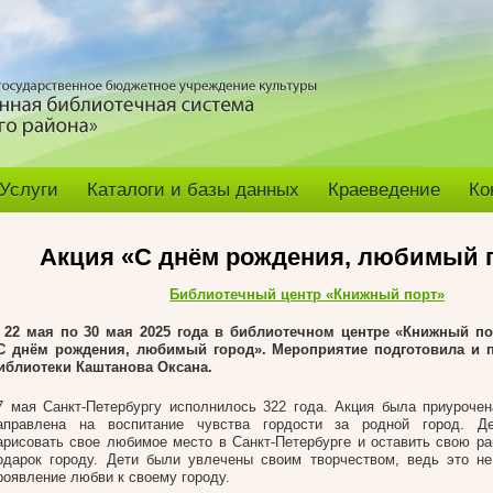
Услуги
Каталоги и базы данных
Краеведение
Ко
Акция «С днём рождения, любимый г
Библиотечный центр «Книжный порт»
 22 мая по 30 мая 2025 года в библиотечном центре «Книжный п
С днём рождения, любимый город». Мероприятие подготовила и 
иблиотеки Каштанова Оксана.
7 мая Санкт-Петербургу исполнилось 322 года. Акция была приуроче
аправлена на воспитание чувства гордости за родной город. Д
арисовать свое любимое место в Санкт-Петербурге и оставить свою раб
одарок городу. Дети были увлечены своим творчеством, ведь это не
роявление любви к своему городу.