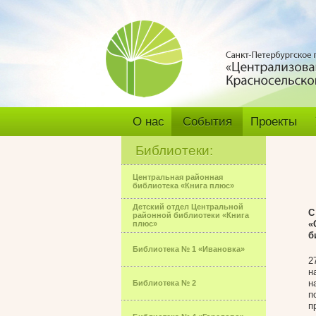
О нас
События
Проекты
Библиотеки:
Центральная районная
библиотека «Книга плюс»
Детский отдел Центральной
С
районной библиотеки «Книга
«
плюс»
б
Библиотека № 1 «Ивановка»
2
н
н
Библиотека № 2
п
п