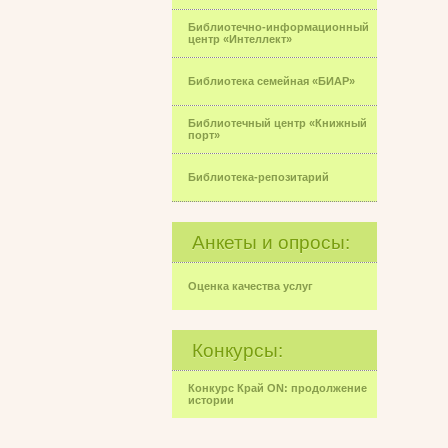
Библиотечно-информационный
центр «Интеллект»
Библиотека семейная «БИАР»
Библиотечный центр «Книжный
порт»
Библиотека-репозитарий
Анкеты и опросы:
Оценка качества услуг
Конкурсы:
Конкурс Край ON: продолжение
истории