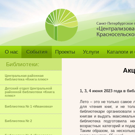
О нас
События
Проекты
Услуги
Каталоги и
Библиотеки:
Акц
Центральная районная
библиотека «Книга плюс»
Детский отдел Центральной
1, 3, 4 июня 2023
года в биб
районной библиотеки «Книга
плюс»
Лето – это не только самое 
для чтения книг, и не то
Библиотека № 1 «Ивановка»
библиотекари организовали 
книгам и выдать максимальн
библиотека подготовила н
Библиотека № 2
возрастных категорий и под
Таким образом, за нескольк