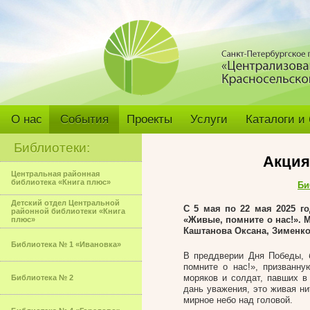
О нас
События
Проекты
Услуги
Каталоги и
Библиотеки:
Акция
Центральная районная
библиотека «Книга плюс»
Би
Детский отдел Центральной
С 5 мая по 22 мая 2025 г
районной библиотеки «Книга
«Живые, помните о нас!». 
плюс»
Каштанова Оксана, Зименко
Библиотека № 1 «Ивановка»
В преддверии Дня Победы, 
помните о нас!», призванн
моряков и солдат, павших в
Библиотека № 2
дань уважения, это живая ни
мирное небо над головой.