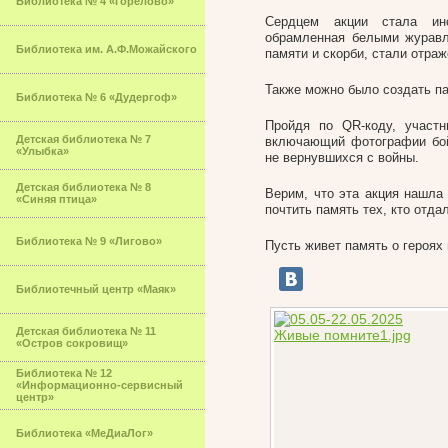
Библиотека № 4 «Горелово»
Сердцем акции стала инс
обрамленная белыми журавл
Библиотека им. А.Ф.Можайского
памяти и скорби, стали отра
Также можно было создать па
Библиотека № 6 «Дудергоф»
Пройдя по QR-коду, участн
Детская библиотека № 7
включающий фотографии бой
«Улыбка»
не вернувшихся с войны.
Детская библиотека № 8
Верим, что эта акция нашла
«Синяя птица»
почтить память тех, кто отда
Библиотека № 9 «Лигово»
Пусть живет память о героях
Библиотечный центр «Маяк»
Детская библиотека № 11
«Остров сокровищ»
Библиотека № 12
«Информационно-сервисный
центр»
Библиотека «МеДиаЛог»