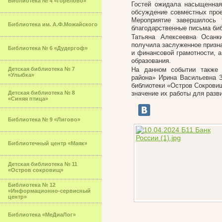
Библиотека № 4 «Горелово»
Гостей ожидала насыщенная
обсуждение совместных прое
Мероприятие завершилось 
Библиотека им. А.Ф.Можайского
благодарственные письма би
Татьяна Алексеевна Осанк
получила заслуженное призна
Библиотека № 6 «Дудергоф»
и финансовой грамотности, а
образования.
Детская библиотека № 7
На данном событии также 
«Улыбка»
района» Ирина Васильевна З
библиотеки «Остров Сокровищ
Детская библиотека № 8
значение их работы для разв
«Синяя птица»
Библиотека № 9 «Лигово»
Библиотечный центр «Маяк»
Детская библиотека № 11
«Остров сокровищ»
Библиотека № 12
«Информационно-сервисный
центр»
Библиотека «МеДиаЛог»