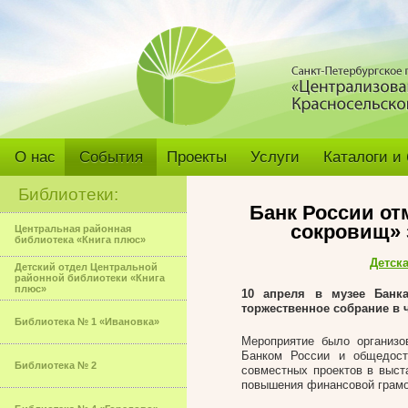
О нас
События
Проекты
Услуги
Каталоги и
Библиотеки:
Банк России от
сокровищ» 
Центральная районная
библиотека «Книга плюс»
Детск
Детский отдел Центральной
районной библиотеки «Книга
плюс»
10 апреля в музее Банка
торжественное собрание в ч
Библиотека № 1 «Ивановка»
Мероприятие было организо
Банком России и общедост
Библиотека № 2
совместных проектов в выст
повышения финансовой грамо