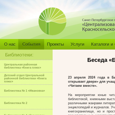
О нас
События
Проекты
Услуги
Каталоги и
Библиотеки:
Беседа «
Центральная районная
библиотека «Книга плюс»
Детский отдел Центральной
23 апреля 2024 года в 
районной библиотеки «Книга
открывает двери» для уча
плюс»
«Читаем вместе».
Библиотека № 1 «Ивановка»
На мероприятии юные чит
библиотекой, книжными выст
различными жанрами литерат
Библиотека № 2
энциклопедий и журналов. Уче
книгохранилище, но и прос