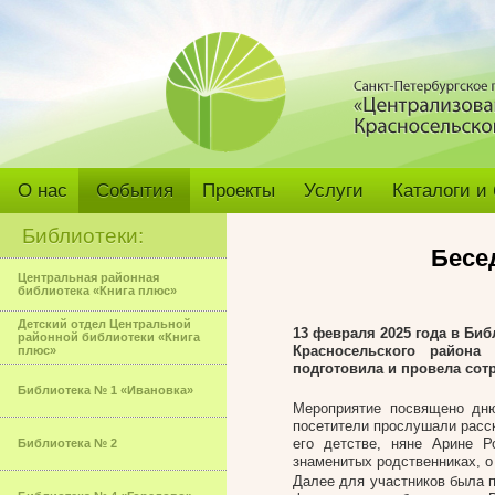
О нас
События
Проекты
Услуги
Каталоги и
Библиотеки:
Бесе
Центральная районная
библиотека «Книга плюс»
Детский отдел Центральной
13 февраля 2025 года в Би
районной библиотеки «Книга
Красносельского района
плюс»
подготовила и провела сот
Библиотека № 1 «Ивановка»
Мероприятие посвящено дн
посетители прослушали расск
его детстве, няне Арине Р
Библиотека № 2
знаменитых родственниках, о
Далее для участников была п