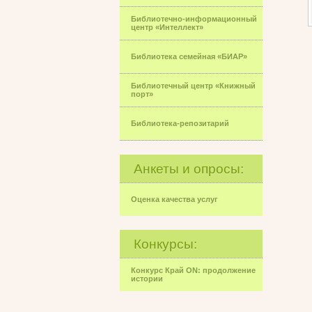
Библиотечно-информационный
центр «Интеллект»
Библиотека семейная «БИАР»
Библиотечный центр «Книжный
порт»
Библиотека-репозитарий
Анкеты и опросы:
Оценка качества услуг
Конкурсы:
Конкурс Край ON: продолжение
истории