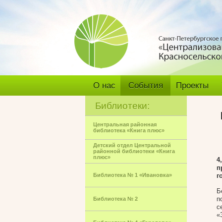
О нас
События
Проекты
Библиотеки:
Центральная районная
библиотека «Книга плюс»
Детский отдел Центральной
районной библиотеки «Книга
плюс»
4
п
Библиотека № 1 «Ивановка»
г
Б
п
Библиотека № 2
с
«