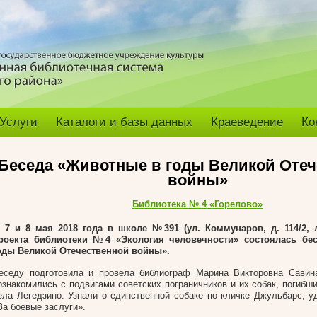
Услуги
Каталоги и базы данных
Краеведение
Ко
Беседа «Животные в годы Великой Оте
войны»
Библиотека № 4 «Горелово»
, 7 и 8 мая 2018 года в школе №391 (
ул. Коммунаров, д. 114/2, 
роекта библиотеки №4 «Экология человечности» состоялась
бе
оды Великой Отечественной войны».
еседу подготовила и провела библиограф Марина Викторовна Савина
ознакомились с подвигами советских пограничников и их собак, погибш
ела Легедзино. Узнали о единственной собаке по кличке Джульбарс, у
За боевые заслуги».