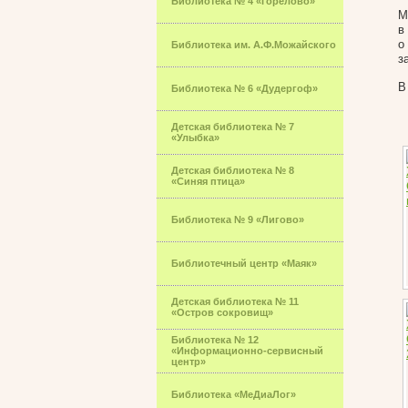
Библиотека № 4 «Горелово»
М
в
о
Библиотека им. А.Ф.Можайского
з
В
Библиотека № 6 «Дудергоф»
Детская библиотека № 7
«Улыбка»
Детская библиотека № 8
«Синяя птица»
Библиотека № 9 «Лигово»
Библиотечный центр «Маяк»
Детская библиотека № 11
«Остров сокровищ»
Библиотека № 12
«Информационно-сервисный
центр»
Библиотека «МеДиаЛог»