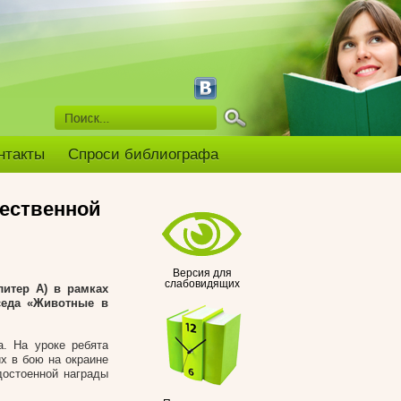
нтакты
Спроси библиографа
чественной
Версия для
слабовидящих
литер А
) в рамках
седа «Животные в
. На уроке ребята
их в бою на окраине
достоенной награды