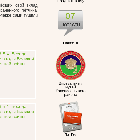
Продлить книгу
нёсших свой вклад
раненного лётчика,
07
опарке сами тушили
Новости
Виртуальный
музей
Красносельского
района
ЛитРес