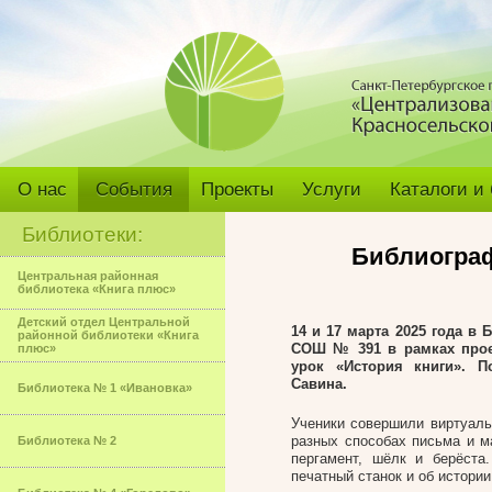
О нас
События
Проекты
Услуги
Каталоги и
Библиотеки:
Библиограф
Центральная районная
библиотека «Книга плюс»
Детский отдел Центральной
14 и 17 марта 2025 года в
районной библиотеки «Книга
СОШ № 391 в рамках прое
плюс»
урок «История книги».
П
Савина.
Библиотека № 1 «Ивановка»
Ученики совершили виртуаль
разных способах письма и ма
Библиотека № 2
пергамент, шёлк и берёста
печатный станок и об истории