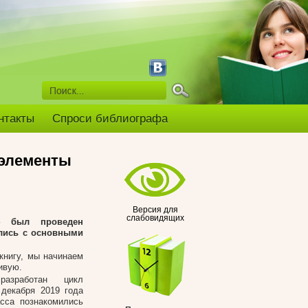
нтакты
Спроси библиографа
 элементы
Версия для
слабовидящих
 был проведен
ились с основными
 книгу, мы начинаем
ивую.
азработан цикл
 декабря 2019 года
сса познакомились