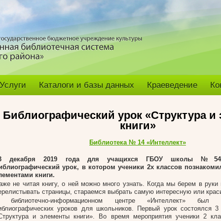
Услуги
Каталоги и базы данных
Краеведение
Ко
Библиографический урок «Структура и
книги»
Библиотека № 14 «Интеллект»
3 декабря 2019 года для учащихся ГБОУ школы №54
иблиографический урок, в котором ученики 2х классов познаком
лементами книги.
аже не читая книгу, о ней можно много узнать. Когда мы берем в руки
ерелистывать страницы, стараемся выбрать самую интересную или крас
 библиотечно-информационном центре «Интеллект» был р
иблиографических уроков для школьников. Первый урок состоялся 3
Структура и элементы книги». Во время мероприятия ученики 2 кла