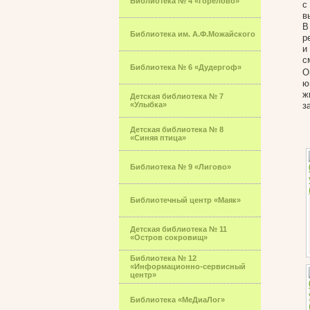
Библиотека № 4 «Горелово»
с
в
В
Библиотека им. А.Ф.Можайского
р
и
с
Библиотека № 6 «Дудергоф»
О
ю
ж
Детская библиотека № 7
«Улыбка»
з
Детская библиотека № 8
«Синяя птица»
Библиотека № 9 «Лигово»
Библиотечный центр «Маяк»
Детская библиотека № 11
«Остров сокровищ»
Библиотека № 12
«Информационно-сервисный
центр»
Библиотека «МеДиаЛог»