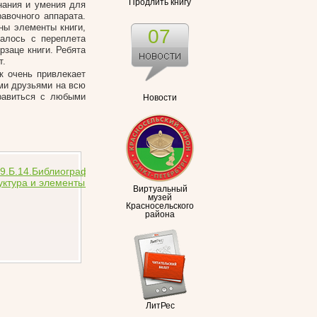
Продлить книгу
нания и умения для
авочного аппарата.
ны элементы книги,
07
алось с переплета
рзаце книги. Ребята
т.
к очень привлекает
ми друзьями на всю
правиться с любыми
Новости
Виртуальный
музей
Красносельского
района
ЛитРес