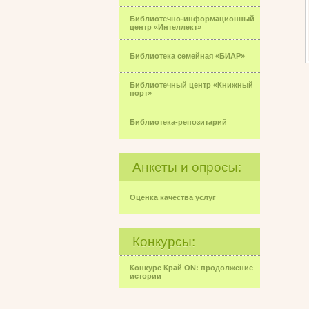
Библиотечно-информационный
центр «Интеллект»
Библиотека семейная «БИАР»
Библиотечный центр «Книжный
порт»
Библиотека-репозитарий
Анкеты и опросы:
Оценка качества услуг
Конкурсы:
Конкурс Край ON: продолжение
истории