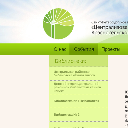
О нас
События
Проекты
Библиотеки:
Центральная районная
библиотека «Книга плюс»
Детский отдел Центральной
районной библиотеки «Книга
плюс»
0
б
Библиотека № 1 «Ивановка»
э
Д
п
Библиотека № 2
В
б
«