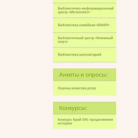
Библиотечно-информационный
центр «Интеллект»
Библиотека семейная «БИАР»
Библиотечный центр «Книжный
порт»
Библиотека-репозитарий
Анкеты и опросы:
Оценка качества услуг
Конкурсы:
Конкурс Край ON: продолжение
истории