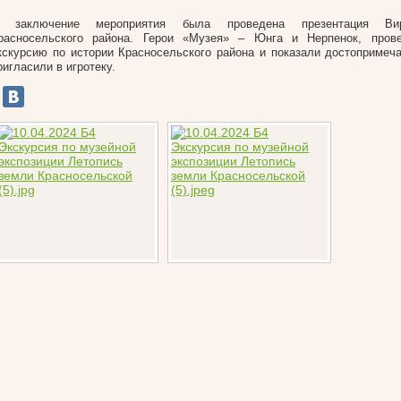
 заключение мероприятия была проведена презентация Вир
расносельского района. Герои «Музея» – Юнга и Нерпенок, пров
кскурсию по истории Красносельского района и показали достопримеча
ригласили в игротеку.