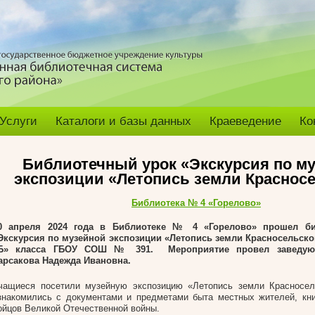
Услуги
Каталоги и базы данных
Краеведение
Ко
Библиотечный урок «Экскурсия по м
экспозиции «Летопись земли Краснос
Библиотека № 4 «Горелово»
0 апреля 2024 года в Библиотеке № 4 «Горелово» прошел б
Экскурсия по музейной экспозиции «Летопись земли Красносельско
Б» класса ГБОУ СОШ № 391. Мероприятие провел заведую
арсакова Надежда Ивановна.
чащиеся посетили музейную экспозицию «Летопись земли Красносель
знакомились с документами и предметами быта местных жителей, кн
ойцов Великой Отечественной войны.