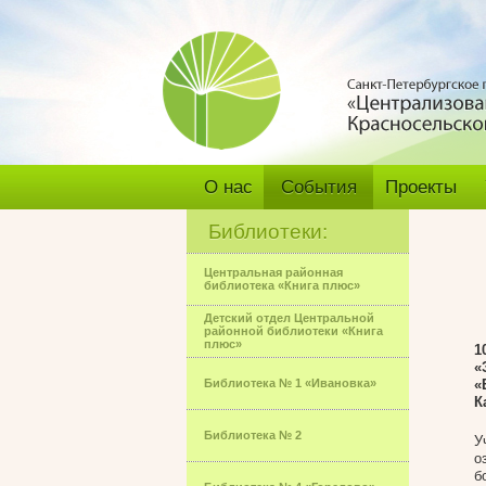
О нас
События
Проекты
Библиотеки:
Центральная районная
библиотека «Книга плюс»
Детский отдел Центральной
районной библиотеки «Книга
плюс»
1
«
Библиотека № 1 «Ивановка»
«
К
Библиотека № 2
У
о
б