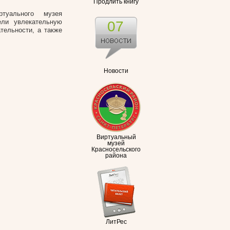
Продлить книгу
туального музея
ели увлекательную
07
тельности, а также
Новости
Виртуальный
музей
Красносельского
района
ЛитРес