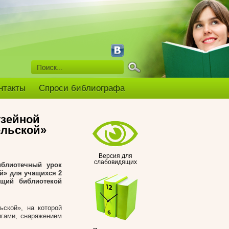
нтакты
Спроси библиографа
узейной
ельской»
Версия для
слабовидящих
иблиотечный урок
й» для учащихся 2
щий библиотекой
ской», на которой
игами, снаряжением