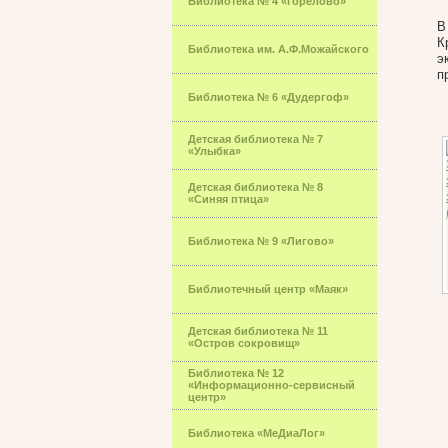
Библиотека № 4 «Горелово»
В
К
Библиотека им. А.Ф.Можайского
э
п
Библиотека № 6 «Дудергоф»
Детская библиотека № 7
«Улыбка»
Детская библиотека № 8
«Синяя птица»
Библиотека № 9 «Лигово»
Библиотечный центр «Маяк»
Детская библиотека № 11
«Остров сокровищ»
Библиотека № 12
«Информационно-сервисный
центр»
Библиотека «МеДиаЛог»