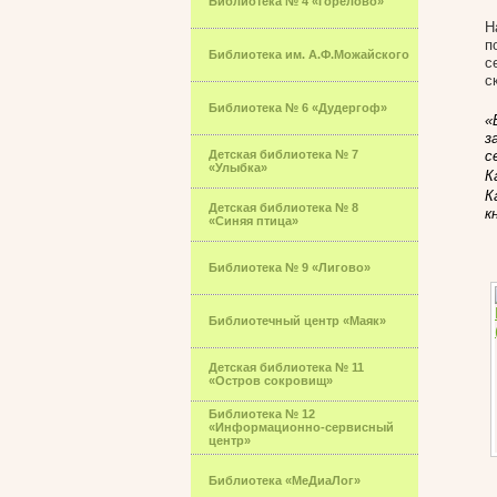
Библиотека № 4 «Горелово»
Н
п
Библиотека им. А.Ф.Можайского
с
с
Библиотека № 6 «Дудергоф»
«
з
Детская библиотека № 7
с
«Улыбка»
К
К
Детская библиотека № 8
к
«Синяя птица»
Библиотека № 9 «Лигово»
Библиотечный центр «Маяк»
Детская библиотека № 11
«Остров сокровищ»
Библиотека № 12
«Информационно-сервисный
центр»
Библиотека «МеДиаЛог»