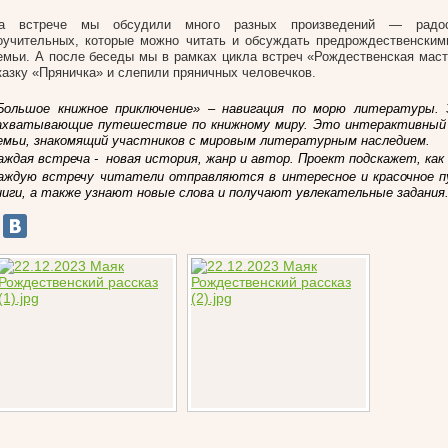
а встрече мы обсудили много разных произведений — радос
оучительных, которые можно читать и обсуждать предрождественским
емьи. А после беседы мы в рамках цикла встреч «Рождественская мас
казку «Пряничка» и слепили пряничных человечков.
Большое книжное приключение» –
навигация по морю литературы.
ахватывающие путешествие по книжному миру. Это интерактивный 
емьи, знакомящий участников с мировым литературным наследием.
аждая встреча - новая история, жанр и автор. Проект подскажет, ка
аждую встречу читатели отправляются в интересное и красочное 
ниги, а также узнают новые слова и получают увлекательные задания