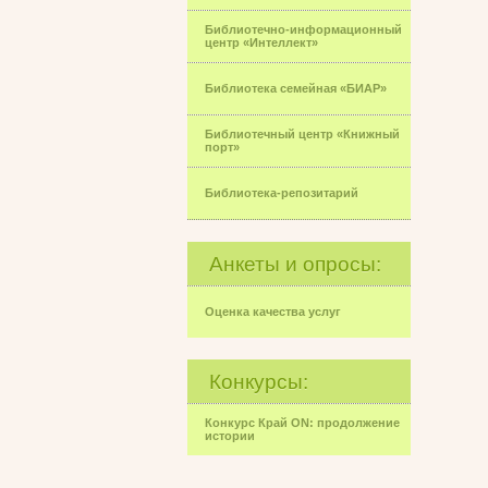
Библиотечно-информационный
центр «Интеллект»
Библиотека семейная «БИАР»
Библиотечный центр «Книжный
порт»
Библиотека-репозитарий
Анкеты и опросы:
Оценка качества услуг
Конкурсы:
Конкурс Край ON: продолжение
истории