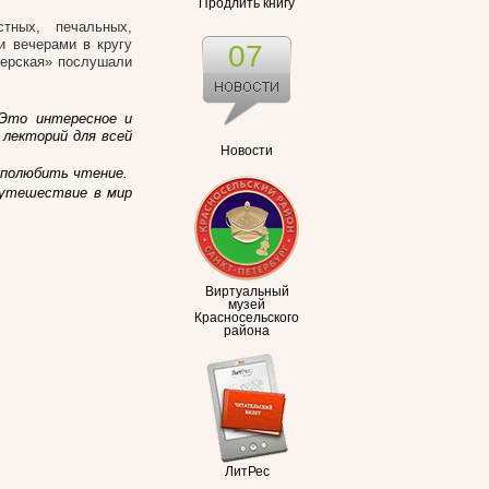
Продлить книгу
тных, печальных,
и вечерами в кругу
07
терская» послушали
 Это интересное и
лекторий для всей
Новости
к полюбить чтение.
путешествие в мир
.
Виртуальный
музей
Красносельского
района
ЛитРес