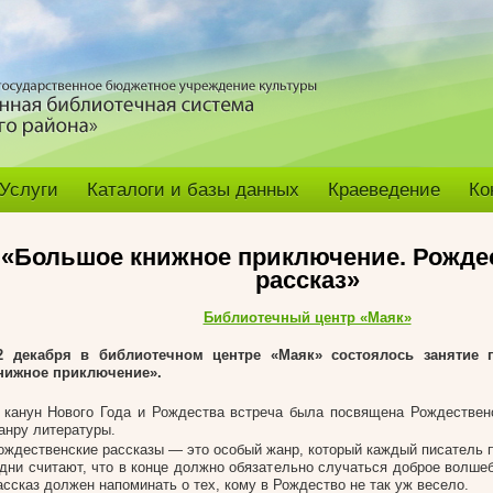
Услуги
Каталоги и базы данных
Краеведение
Ко
«Большое книжное приключение. Рожде
рассказ»
Библиотечный центр «Маяк»
2 декабря в библиотечном центре «Маяк» состоялось занятие 
нижное приключение».
 канун Нового Года и Рождества встреча была посвящена Рождественс
анру литературы.
ождественские рассказы — это особый жанр, который каждый писатель п
дни считают, что в конце должно обязательно случаться доброе волшеб
ассказ должен напоминать о тех, кому в Рождество не так уж весело.