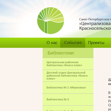
О нас
События
Проекты
Библиотеки:
Центральная районная
библиотека «Книга плюс»
Детский отдел Центральной
районной библиотеки «Книга
плюс»
2
к
Библиотека № 1 «Ивановка»
В
ж
Библиотека № 2
Р
О
р