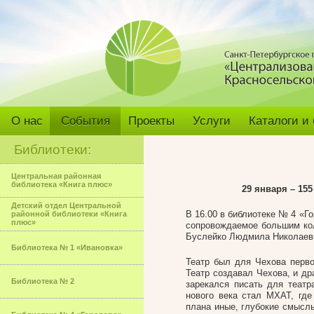
О нас
События
Проекты
Услуги
Каталоги и
Библиотеки:
Центральная районная
библиотека «Книга плюс»
29 января – 15
Детский отдел Центральной
В 16.00 в библиотеке № 4 «Г
районной библиотеки «Книга
плюс»
сопровождаемое большим кол
Буслейко Людмила Николаев
Библиотека № 1 «Ивановка»
Театр был для Чехова перв
Театр создавал Чехова, и др
Библиотека № 2
зарекался писать для театр
нового века стал МХАТ, гд
плана иные, глубокие смыслы