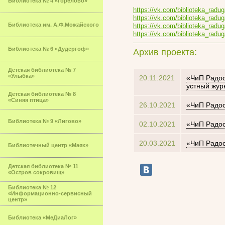
Библиотека № 4 «Горелово»
https://vk.com/biblioteka_rad
https://vk.com/biblioteka_rad
Библиотека им. А.Ф.Можайского
https://vk.com/biblioteka_rad
https://vk.com/biblioteka_rad
Библиотека № 6 «Дудергоф»
Архив проекта:
Детская библиотека № 7
«Улыбка»
20.11.2021
«ЧиП Радос
устный жур
Детская библиотека № 8
«Синяя птица»
26.10.2021
«ЧиП Радос
Библиотека № 9 «Лигово»
02.10.2021
«ЧиП Радос
20.03.2021
«ЧиП Радос
Библиотечный центр «Маяк»
Детская библиотека № 11
«Остров сокровищ»
Библиотека № 12
«Информационно-сервисный
центр»
Библиотека «МеДиаЛог»