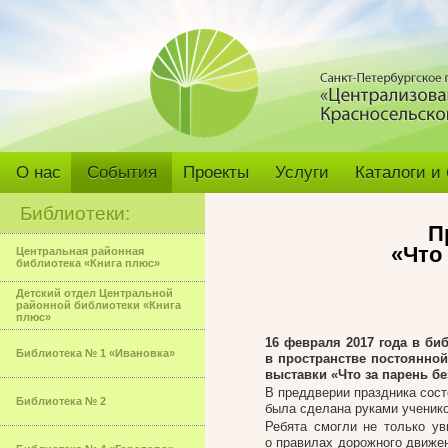
О нас
События
Проекты
Услуги
Каталоги и
Библиотеки:
П
«Что
Центральная районная
библиотека «Книга плюс»
Детский отдел Центральной
районной библиотеки «Книга
плюс»
16 февраля 2017 года в биб
Библиотека № 1 «Ивановка»
в пространстве постоянной
выставки «Что за парень б
В преддверии праздника сос
Библиотека № 2
была сделана руками ученик
Ребята смогли не только ув
о правилах дорожного движе