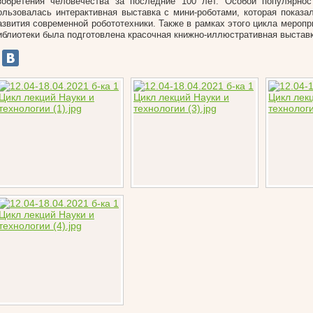
зобретения человечества за последние 100 лет. Особой популярнос
ользовалась интерактивная выставка с мини-роботами, которая показа
азвития современной робототехники. Также в рамках этого цикла мероп
иблиотеки была подготовлена красочная книжно-иллюстративная выставк