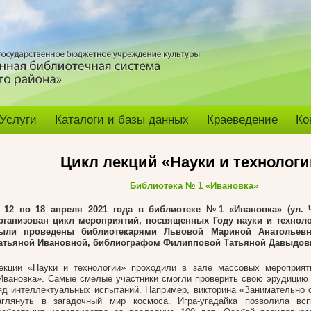
Услуги
Каталоги и базы данных
Краеведение
Ко
Цикл лекций «Науки и технологи
Библиотека № 1 «Ивановка»
 12 по 18 апреля 2021 года в библиотеке №1 «Ивановка» (ул. 
рганизован цикл мероприятий, посвященных Году науки и технол
ыли проведены библиотекарями Львовой Мариной Анатольевн
атьяной Ивановной, библиографом Филипповой Татьяной Давыдов
екции «Науки и технологии» проходили в зале массовых мероприя
Ивановка». Самые смелые участники смогли проверить свою эрудицию 
яд интеллектуальных испытаний. Например, викторина «Занимательно 
аглянуть в загадочный мир космоса. Игра-угадайка позволила вс