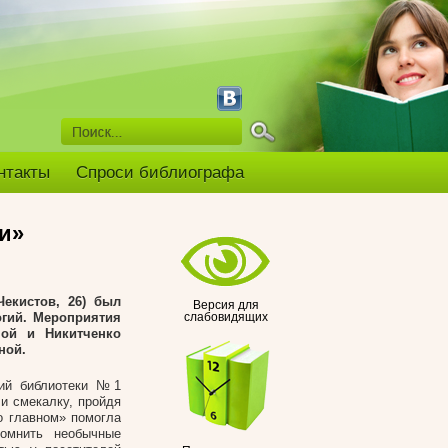
нтакты
Спроси библиографа
и»
Чекистов, 26) был
Версия для
огий. Мероприятия
слабовидящих
ой и Никитченко
ной.
тий библиотеки №1
и смекалку, пройдя
о главном» помогла
помнить необычные