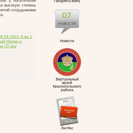
тью у посетителей
Продлить книгу
ла высокую степень
риятий сотрудниками
07
а.
Новости
Виртуальный
музей
Красносельского
района
ЛитРес