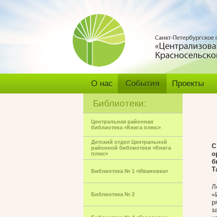
О нас
События
Проекты
Библиотеки:
Центральная районная
библиотека «Книга плюс»
Детский отдел Центральной
С
районной библиотеки «Книга
о
плюс»
б
Т
Библиотека № 1 «Ивановка»
Л
«
Библиотека № 2
р
з