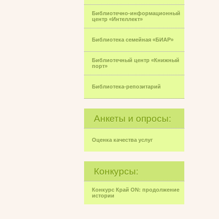
Библиотечно-информационный
центр «Интеллект»
Библиотека семейная «БИАР»
Библиотечный центр «Книжный
порт»
Библиотека-репозитарий
Анкеты и опросы:
Оценка качества услуг
Конкурсы:
Конкурс Край ON: продолжение
истории