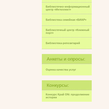
Библиотечно-информационный
центр «Интеллект»
Библиотека семейная «БИАР»
Библиотечный центр «Книжный
порт»
Библиотека-репозитарий
Анкеты и опросы:
Оценка качества услуг
Конкурсы:
Конкурс Край ON: продолжение
истории