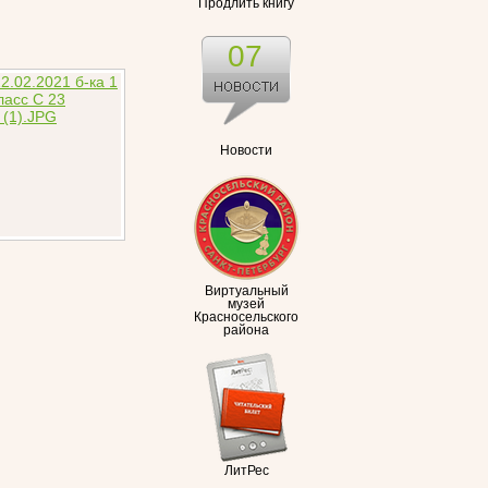
Продлить книгу
07
Новости
Виртуальный
музей
Красносельского
района
ЛитРес