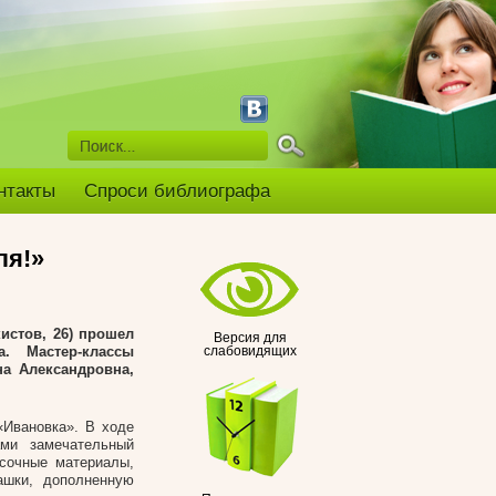
нтакты
Спроси библиографа
ля!»
кистов, 26) прошел
Версия для
. Мастер-классы
слабовидящих
а Александровна,
«Ивановка». В ходе
ми замечательный
сочные материалы,
ашки, дополненную