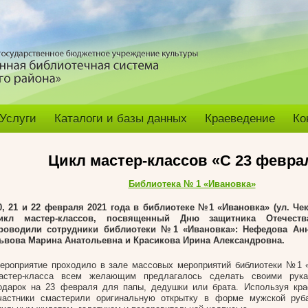
Услуги
Каталоги и базы данных
Краеведение
Ко
Цикл мастер-классов «С 23 февра
Библиотека № 1 «Ивановка»
0, 21 и 22 февраля 2021 года в библиотеке №1 «Ивановка» (ул. Че
икл мастер-классов, посвященный Дню защитника Отечества
роводили сотрудники библиотеки №1 «Ивановка»: Нефедова Анн
ьвова Марина Анатольевна и Красикова Ирина Александровна.
ероприятие проходило в зале массовых мероприятий библиотеки №1 
астер-класса всем желающим предлагалось сделать своими рука
одарок на 23 февраля для папы, дедушки или брата. Используя кра
частники смастерили оригинальную открытку в форме мужской руб