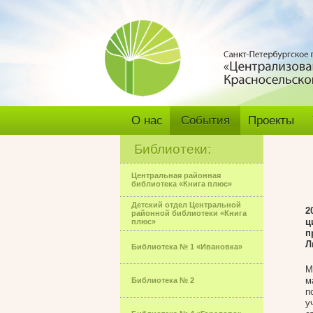
О нас
События
Проекты
Библиотеки:
Центральная районная
библиотека «Книга плюс»
Детский отдел Центральной
2
районной библиотеки «Книга
ц
плюс»
п
Л
Библиотека № 1 «Ивановка»
М
м
Библиотека № 2
п
у