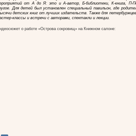
ероприятий от А до Я: это и А-автор, Б-библиотеки, К-книга, П-П
ругое. Для детей был установлен специальный павильон, где родит
ысячи детских книг от лучших издательств. Также для петербуржце
астер-классы и встречи с авторами, спектакли и лекции.
идеосюжет о работе «Острова сокровищ» на Книжном салоне: