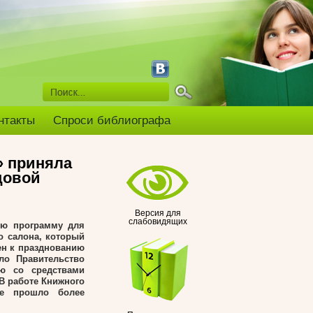
нтакты
Спроси библиографа
» приняла
цовой
Версия для
слабовидящих
ую программу для
о салона, который
ен к празднованию
ло Правительство
ию со средствами
В работе Книжного
ке прошло более