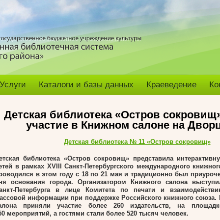
Услуги
Каталоги и базы данных
Краеведение
Ко
Детская библиотека «Остров сокровищ
участие в Книжном салоне на Двор
Детская библиотека № 11 «Остров сокровищ»
етская библиотека «Остров сокровищ» представила интерактивн
етей в рамках XVIII Санкт-Петербургского международного книжног
роводился в этом году с 18 по 21 мая и традиционно был приуроч
ня основания города. Организатором Книжного салона выступи
анкт-Петербурга в лице Комитета по печати и взаимодейств
ассовой информации при поддержке Российского книжного союза. 
алона приняли участие более 260 издательств, на площад
50 мероприятий, а гостями стали более 520 тысяч человек.