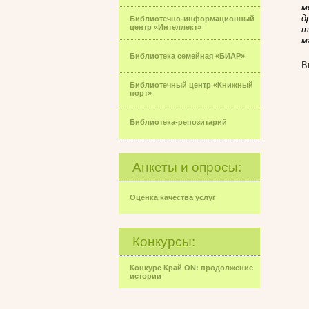
м
д
Библиотечно-информационный
центр «Интеллект»
т
м
Библиотека семейная «БИАР»
В
Библиотечный центр «Книжный
порт»
Библиотека-репозитарий
Анкеты и опросы:
Оценка качества услуг
Конкурсы:
Конкурс Край ON: продолжение
истории