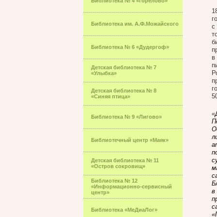
Библиотека № 4 «Горелово»
1
г
Библиотека им. А.Ф.Можайского
с
т
б
Библиотека № 6 «Дудергоф»
п
в
п
Детская библиотека № 7
Р
«Улыбка»
п
г
Детская библиотека № 8
5
«Синяя птица»
«
Библиотека № 9 «Лигово»
П
О
л
Библиотечный центр «Маяк»
а
п
с
Детская библиотека № 11
«Остров сокровищ»
м
с
Библиотека № 12
Б
«Информационно-сервисный
в
центр»
п
с
Библиотека «МеДиаЛог»
«