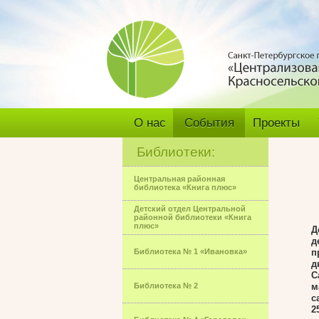
О нас
События
Проекты
Библиотеки:
Центральная районная
библиотека «Книга плюс»
Детский отдел Центральной
районной библиотеки «Книга
плюс»
Д
д
Библиотека № 1 «Ивановка»
п
д
С
Библиотека № 2
м
с
2