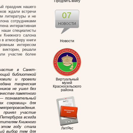
Продлить книгу
ый праздник нашего
иков ждали встречи
07
ми литературы и не
алона сотрудниками
лена интерактивная
и наши специалисты
м Книжного салона
я в атмосферу книги
Новости
громным интересом
и викторин, решали
яли участие более
частие в Санкт-
ующий библиотекой
овили и провели
Виртуальный
музей
здана творческая
Красносельского
ников не ушел без
района
качестве памятного
 — познавательный
ах сокровищ» для
япрепровождения.
о принял участие
-Петербурга всегда
етителям Книжного
 этом году стала
ЛитРес
ный выбор тем для