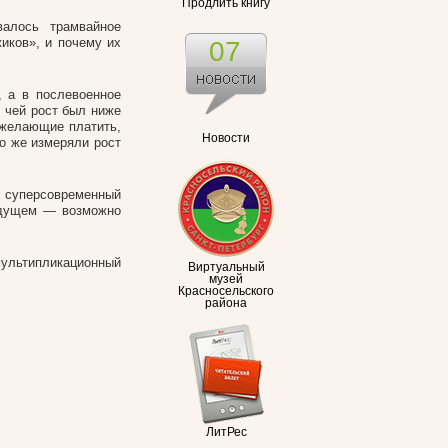
Продлить книгу
валось трамвайное
иков», и почему их
07
, а в послевоенное
 чей рост был ниже
 желающие платить,
Новости
о же измеряли рост
 суперсовременный
будущем — возможно
ультипликационный
Виртуальный
музей
Красносельского
района
ЛитРес