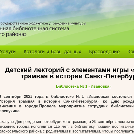
Услуги
Каталоги и базы данных
Краеведение
Ко
Детский лекторий с элементами игры 
трамвая в истории Санкт-Петербу
Библиотека № 1 «Ивановка»
8 сентября 2023 года в библиотеке №1 «Ивановка» состоялся 
История трамвая в истории Санкт-Петербурга» ко Дню рожд
вижения в городе.
Провела мероприятие сотрудник библиотек
ерепухина.
акануне Дня рождения петербургского трамвая, а 29 сентября электрич
вижению города исполнится 116 лет, в библиотеку пришли воспитан
расносельского района с родителями и воспитателями, чтобы послушать