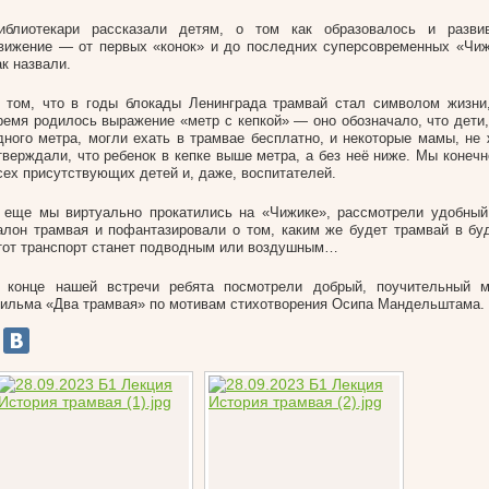
иблиотекари рассказали детям, о том как образовалось и разви
вижение — от первых «конок» и до последних суперсовременных «Чиж
ак назвали.
 том, что в годы блокады Ленинграда трамвай стал символом жизни
ремя родилось выражение «метр с кепкой» — оно обозначало, что дети,
дного метра, могли ехать в трамвае бесплатно, и некоторые мамы, не
тверждали, что ребенок в кепке выше метра, а без неё ниже.
Мы конечн
сех присутствующих детей и, даже, воспитателей.
 еще мы виртуально прокатились на «Чижике», рассмотрели удобный
алон трамвая и пофантазировали о том, каким же будет трамвай в 
тот транспорт станет подводным или воздушным…
 конце нашей встречи ребята посмотрели добрый, поучительный м
ильма «Два трамвая» по мотивам стихотворения Осипа Мандельштама.