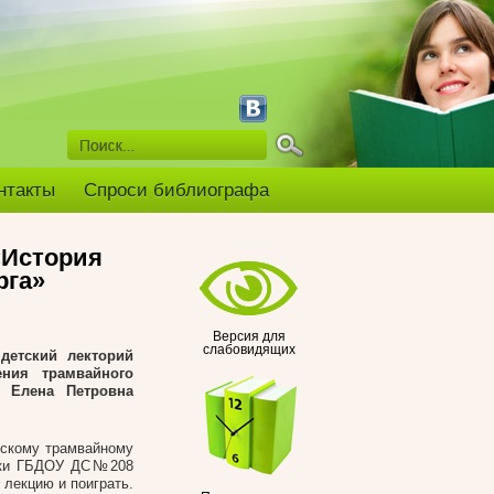
нтакты
Спроси библиографа
«История
рга»
Версия для
слабовидящих
детский лекторий
ения трамвайного
и Елена Петровна
ескому трамвайному
ники ГБДОУ ДС№208
 лекцию и поиграть.