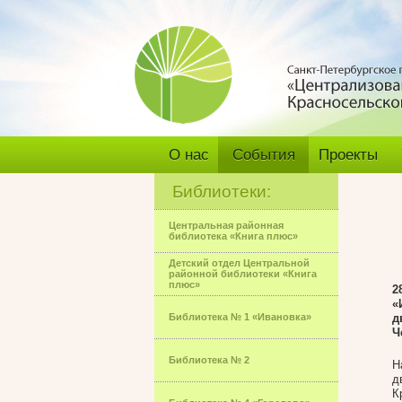
О нас
События
Проекты
Библиотеки:
Центральная районная
библиотека «Книга плюс»
Детский отдел Центральной
районной библиотеки «Книга
плюс»
2
«
Библиотека № 1 «Ивановка»
д
Ч
Библиотека № 2
Н
д
К