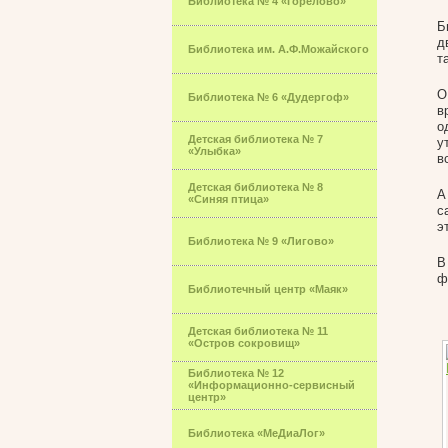
Библиотека № 4 «Горелово»
Б
д
Библиотека им. А.Ф.Можайского
т
О
Библиотека № 6 «Дудергоф»
в
о
Детская библиотека № 7
у
«Улыбка»
в
Детская библиотека № 8
А
«Синяя птица»
с
э
Библиотека № 9 «Лигово»
В
ф
Библиотечный центр «Маяк»
Детская библиотека № 11
«Остров сокровищ»
Библиотека № 12
«Информационно-сервисный
центр»
Библиотека «МеДиаЛог»