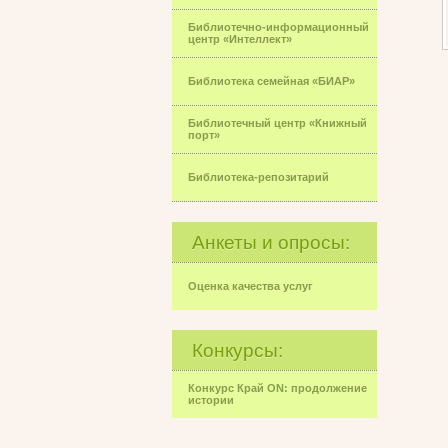
Библиотечно-информационный
центр «Интеллект»
Библиотека семейная «БИАР»
Библиотечный центр «Книжный
порт»
Библиотека-репозитарий
Анкеты и опросы:
Оценка качества услуг
Конкурсы:
Конкурс Край ON: продолжение
истории