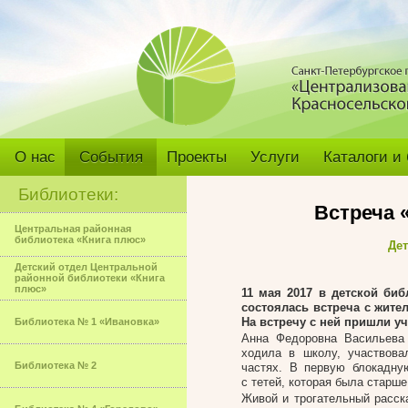
О нас
События
Проекты
Услуги
Каталоги и
Библиотеки:
Встреча 
Центральная районная
библиотека «Книга плюс»
Дет
Детский отдел Центральной
районной библиотеки «Книга
плюс»
11 мая 2017 в детской биб
состоялась встреча с жит
На встречу с ней пришли у
Библиотека № 1 «Ивановка»
Анна Федоровна Васильева 
ходила в школу, участвова
Библиотека № 2
частях. В первую блокадну
с тетей, которая была старше
Живой и трогательный расск