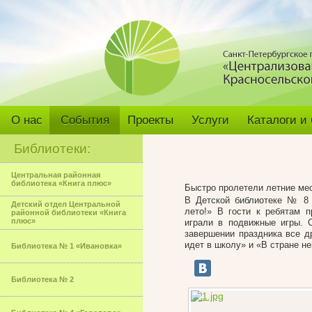
О нас
События
Проекты
Услуги
Каталоги и
Библиотеки:
Центральная районная
библиотека «Книга плюс»
Быстро пролетели летние ме
В Детской библиотеке № 8 
Детский отдел Центральной
лето!» В гости к ребятам 
районной библиотеки «Книга
плюс»
играли в подвижные игры. 
завершении праздника все 
идет в школу» и «В стране н
Библиотека № 1 «Ивановка»
Библиотека № 2