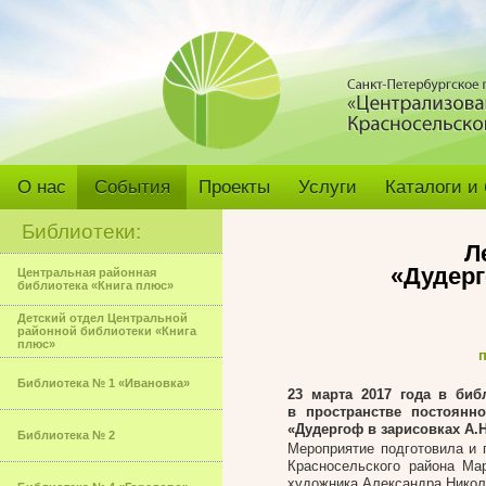
О нас
События
Проекты
Услуги
Каталоги и
Библиотеки:
Л
«Дудерг
Центральная районная
библиотека «Книга плюс»
Детский отдел Центральной
районной библиотеки «Книга
плюс»
п
Библиотека № 1 «Ивановка»
23 марта 2017 года в биб
в пространстве постоянн
«Дудергоф в зарисовках А.
Библиотека № 2
Мероприятие подготовила и 
Красносельского района Ма
художника Александра Никола