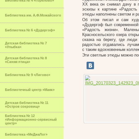
Библиотека № 4 «Горелово»
XX века он снимал дачу в 
эскизы к картине «Радость
этюды наполнены светом и р
Библиотека им. А.Ф.Можайского
Об этом писал и сам худо
«Дудергоф был современной 
«Радость жизни». Мален
Библиотека № 6 «Дудергоф»
Красносельского озера откры
сказка на берегу, где люди
Детская библиотека № 7
радостью отдавались лучам
«Улыбка»
с таким вдохновенным колле
Эти светлые этюды можно по
Детская библиотека № 8
«Синяя птица»
Библиотека № 9 «Лигово»
Библиотечный центр «Маяк»
Детская библиотека № 11
«Остров сокровищ»
Библиотека № 12
«Информационно-сервисный
центр»
Библиотека «МеДиаЛог»