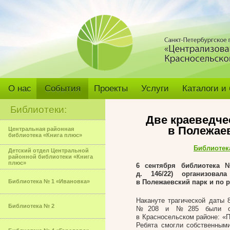
О нас
События
Проекты
Услуги
Каталоги и
Библиотеки:
Две краеведче
в Полежаев
Центральная районная
библиотека «Книга плюс»
Библиотек
Детский отдел Центральной
районной библиотеки «Книга
плюс»
6 сентября библиотека №
д. 146/22) организова
Библиотека № 1 «Ивановка»
в Полежаевский парк и по р
Накануте трагической даты
Библиотека № 2
№208 и №285 были орга
в Красносельском районе: «П
Ребята смогли собственным