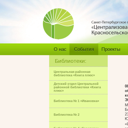
О нас
События
Проекты
Библиотеки:
Центральная районная
библиотека «Книга плюс»
Детский отдел Центральной
0
районной библиотеки «Книга
о
плюс»
к
Э
Библиотека № 1 «Ивановка»
М
Б
2
Библиотека № 2
Ю
«