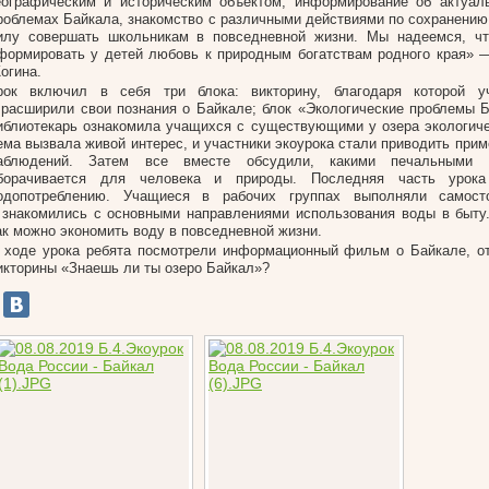
еографическим и историческим объектом, информирование об актуал
роблемах Байкала, знакомство с различными действиями по сохранению 
илу совершать школьникам в повседневной жизни. Мы надеемся, чт
формировать у детей любовь к природным богатствам родного края» 
огина.
рок включил в себя три блока: викторину, благодаря которой у
 расширили свои познания о Байкале; блок «Экологические проблемы Б
иблиотекарь ознакомила учащихся с существующими у озера экологич
ема вызвала живой интерес, и участники экоурока стали приводить при
аблюдений. Затем все вместе обсудили, какими печальными 
борачивается для человека и природы. Последняя часть урок
одопотреблению. Учащиеся в рабочих группах выполняли самост
 знакомились с основными направлениями использования воды в быту
ак можно экономить воду в повседневной жизни.
 ходе урока ребята посмотрели информационный фильм о Байкале, о
икторины «Знаешь ли ты озеро Байкал»?