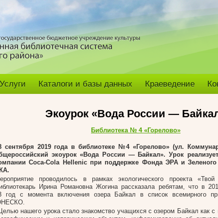
Услуги
Каталоги и базы данных
Краеведение
Ко
Экоурок «Вода России — Байка
Библиотека № 4 «Горелово»
8 сентября 2019 года в библиотеке №4 «Горелово»
(ул. Коммунар
бщероссийский экоурок «Вода России — Байкал». Урок реализуе
омпании Coca-Cola Hellenic при поддержке Фонда ЭРА и Зеленог
КА.
ероприятие проводилось в рамках экологического проекта «Тво
иблиотекарь Ирина Романовна Жогина рассказала ребятам, что в 20
3 год с момента включения озера Байкал в список всемирного пр
НЕСКО.
Целью нашего урока стало знакомство учащихся с озером Байкал как с