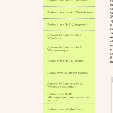
г
Библиотека № 4 «Горелово»
п
с
с
Библиотека им. А.Ф.Можайского
Ж
У
Библиотека № 6 «Дудергоф»
и
б
Т
Детская библиотека № 7
н
«Улыбка»
о
в
Детская библиотека № 8
и
«Синяя птица»
к
В
Библиотека № 9 «Лигово»
в
Библиотечный центр «Маяк»
Детская библиотека № 11
«Остров сокровищ»
Библиотека № 12
«Информационно-сервисный
центр»
Библиотека «МеДиаЛог»