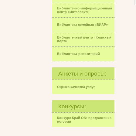
Библиотечно-информационный
центр «Интеллект»
Библиотека семейная «БИАР»
Библиотечный центр «Книжный
порт»
Библиотека-репозитарий
Анкеты и опросы:
Оценка качества услуг
Конкурсы:
Конкурс Край ON: продолжение
истории