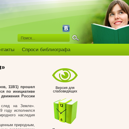
нтакты
Спроси библиографа
л»
ов, 118/1) прошел
Версия для
тся по инициативе
слабовидящих
о движения России
й след на Земле».
19 году исполнился
иродного наследия
 ценным природным,