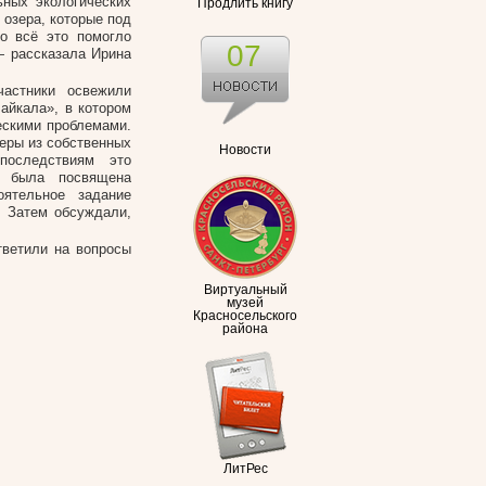
ьных экологических
Продлить книгу
озера, которые под
о всё это помогло
07
— рассказала Ирина
частники освежили
айкала», в котором
ескими проблемами.
меры из собственных
Новости
последствиям это
а была посвящена
оятельное задание
. Затем обсуждали,
тветили на вопросы
Виртуальный
музей
Красносельского
района
ЛитРес