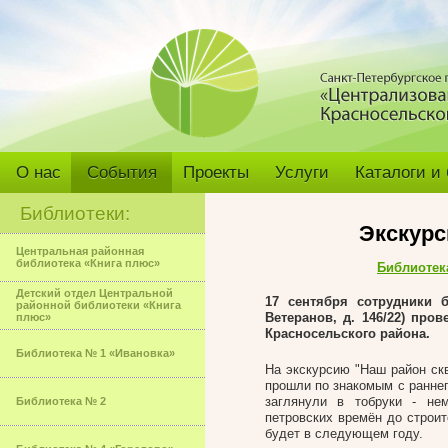
О нас
События
Проекты
Услуги
Каталоги и
Библиотеки:
Экскурс
Центральная районная
библиотека «Книга плюс»
Библиотек
Детский отдел Центральной
17 сентября сотрудники 
районной библиотеки «Книга
Ветеранов, д. 146/22) про
плюс»
Красносельского района.
Библиотека № 1 «Ивановка»
На экскурсию "Наш район скв
прошли по знакомым с раннег
заглянули в тобруки - не
Библиотека № 2
петровских времён до строит
будет в следующем году.