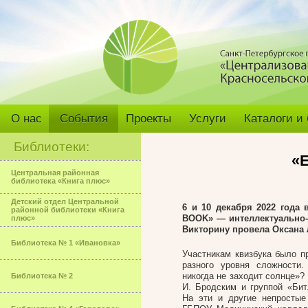
О нас
События
Проекты
Услуги
Каталоги и
Библиотеки:
«
Центральная районная
библиотека «Книга плюс»
Детский отдел Центральной
6 и 10 декабря 2022 года
районной библиотеки «Книга
BOOK» — интеллектуально-
плюс»
Викторину провела Оксана
Библиотека № 1 «Ивановка»
Участникам квизбука было п
разного уровня сложности
никогда не заходит солнце»?
Библиотека № 2
И. Бродским и группой «Бит
На эти и другие непросты