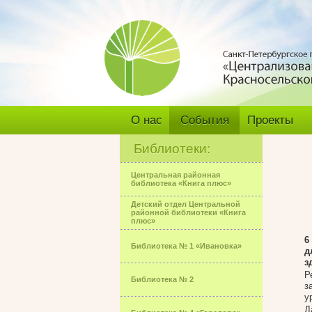
О нас
События
Проекты
Библиотеки:
Центральная районная
библиотека «Книга плюс»
Детский отдел Центральной
районной библиотеки «Книга
плюс»
6
Библиотека № 1 «Ивановка»
д
з
Р
Библиотека № 2
з
у
Д