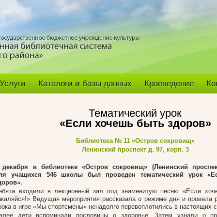
Услуги
Каталоги и базы данных
Краеведение
Ко
Тематический урок
«Если хочешь быть здоров»
Библиотека № 11
«Остров сокровищ»
Ленинский проспект д. 97, корп. 3
 декабря в библиотеке «Остров сокровищ» (
Ленинский проспек
ля учащихся 546 школы был проведен тематический урок «Е
доров».
ебята входили в лекционный зал под знаменитую песню «Если хоч
акаляйся!» Ведущая мероприятия рассказала о режиме дня и провела р
рока в игре «Мы спортсмены» ненадолго перевоплотились в настоящих 
алее дети вспоминали пословицы о здоровье. Затем узнали о пр