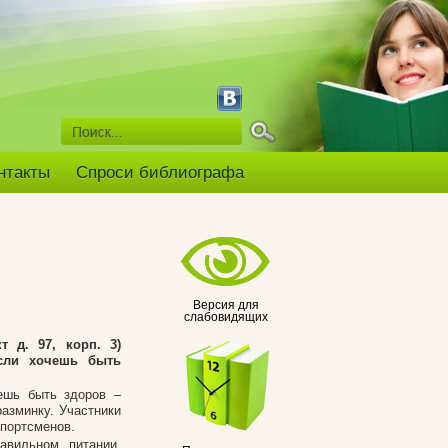
нтакты
Спроси библиографа
Версия для
слабовидящих
т д. 97, корп. 3)
сли хочешь быть
ешь быть здоров –
азминку. Участники
спортсменов.
авильном питании.