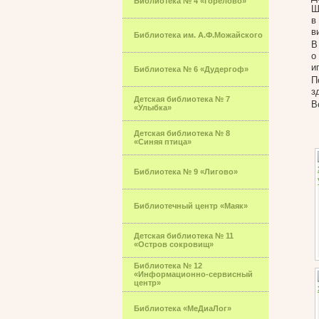
Библиотека № 4 «Горелово»
Ш
в
в
Библиотека им. А.Ф.Можайского
В
о
и
Библиотека № 6 «Дудергоф»
П
з
Детская библиотека № 7
В
«Улыбка»
Детская библиотека № 8
«Синяя птица»
Библиотека № 9 «Лигово»
Библиотечный центр «Маяк»
Детская библиотека № 11
«Остров сокровищ»
Библиотека № 12
«Информационно-сервисный
центр»
Библиотека «МеДиаЛог»