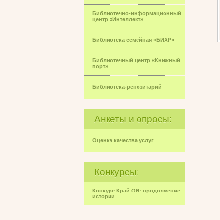
Библиотечно-информационный
центр «Интеллект»
Библиотека семейная «БИАР»
Библиотечный центр «Книжный
порт»
Библиотека-репозитарий
Анкеты и опросы:
Оценка качества услуг
Конкурсы:
Конкурс Край ON: продолжение
истории