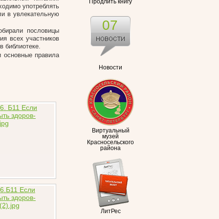
Продлить книгу
ходимо употреблять
ли в увлекательную
07
обирали пословицы
ия всех участников
в библиотеке.
и основные правила
Новости
Виртуальный
музей
Красносельского
района
ЛитРес