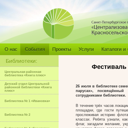
О нас
События
Проекты
Услуги
Каталоги и
Библиотеки:
Фестиваль 
Центральная районная
библиотека «Книга плюс»
Детский отдел Центральной
26 июля в библиотеке сем
районной библиотеки «Книга
парусах», посвящённый
плюс»
сотрудниками библиотеки.
Библиотека № 1 «Ивановка»
В течение трёх часов локаци
площадки, где гости путеш
прослеживая историю флота
Библиотека № 2
классах. Ребята узнали, к
флаг, загадали желание, ук