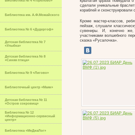
крылатая фраза поведала о 
Библиотека № 4 «Горелово»
сделали уникальные браслет
кораблей и сконструировали 
Библиотека им. А.Ф.Можайского
Кроме мастер-классов, реб
пейзаж, слушали классическ
Библиотека № 6 «Дудергоф»
сувениры. И, конечно же
участниками волшебного пер
сказка «Русалочка».
Детская библиотека № 7
«Улыбка»
Детская библиотека № 8
«Синяя птица»
Библиотека № 9 «Лигово»
Библиотечный центр «Маяк»
Детская библиотека № 11
«Остров сокровищ»
Библиотека № 12
«Информационно-сервисный
центр»
Библиотека «МеДиаЛог»