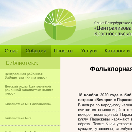
О нас
События
Проекты
Услуги
Каталоги и
Библиотеки:
Фольклорная
Центральная районная
библиотека «Книга плюс»
Детский отдел Центральной
районной библиотеки «Книга
плюс»
18 ноября 2020 года в би
встреча «Вечорки с Параск
Библиотека № 1 «Ивановка»
В ноябре по народному кале
считается помощницей в же
вечоре, посвященной Парас
Библиотека № 2
куклу Параскевы наряжают 
образу. Также были устроен
кувадки, утешницы, столбуш