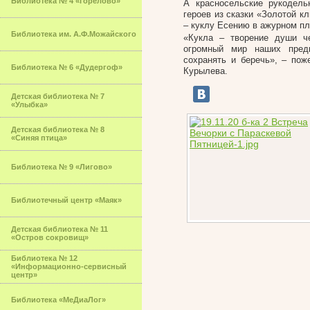
Библиотека № 4 «Горелово»
А красносельские рукодель
героев из сказки «Золотой к
– куклу Есению в ажурном пл
Библиотека им. А.Ф.Можайского
«Кукла – творение души че
огромный мир наших пред
сохранять и беречь», – по
Библиотека № 6 «Дудергоф»
Курылева.
Детская библиотека № 7
«Улыбка»
Детская библиотека № 8
«Синяя птица»
Библиотека № 9 «Лигово»
Библиотечный центр «Маяк»
Детская библиотека № 11
«Остров сокровищ»
Библиотека № 12
«Информационно-сервисный
центр»
Библиотека «МеДиаЛог»