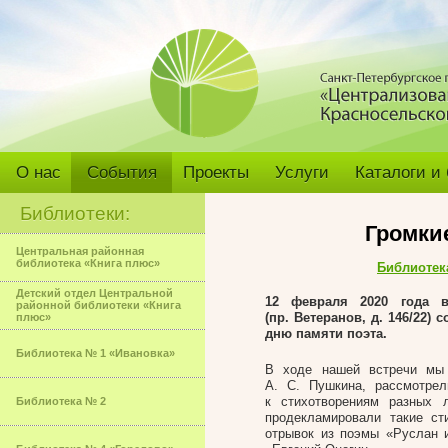
О нас
События
Проекты
Услуги
Каталоги и
Библиотеки:
Громки
Центральная районная
библиотека «Книга плюс»
Библиотек
Детский отдел Центральной
12 февраля 2020 года 
районной библиотеки «Книга
(пр. Ветеранов, д. 146/22
плюс»
дню памяти поэта.
Библиотека № 1 «Ивановка»
В ходе нашей встречи мы 
А. С. Пушкина, рассмотрел
к стихотворениям разных 
Библиотека № 2
продекламировали такие ст
отрывок из поэмы «Руслан 