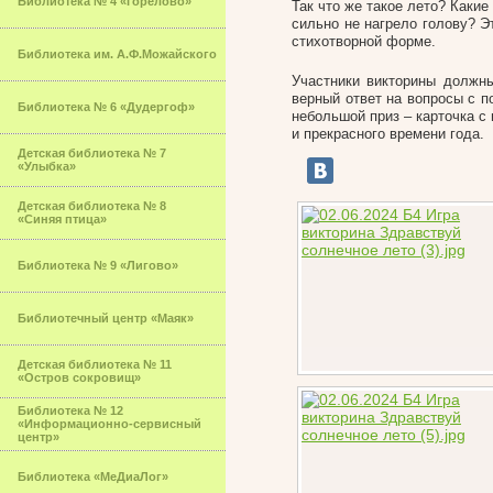
Библиотека № 4 «Горелово»
Так что же такое лето? Каки
сильно не нагрело голову? Э
стихотворной форме.
Библиотека им. А.Ф.Можайского
Участники викторины должны
верный ответ на вопросы с п
Библиотека № 6 «Дудергоф»
небольшой приз – карточка с
и прекрасного времени года.
Детская библиотека № 7
«Улыбка»
Детская библиотека № 8
«Синяя птица»
Библиотека № 9 «Лигово»
Библиотечный центр «Маяк»
Детская библиотека № 11
«Остров сокровищ»
Библиотека № 12
«Информационно-сервисный
центр»
Библиотека «МеДиаЛог»