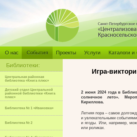
О нас
События
Проекты
Услуги
Каталоги и
Библиотеки:
Игра-виктори
Центральная районная
библиотека «Книга плюс»
Детский отдел Центральной
2 июня 2024 года в Библи
районной библиотеки «Книга
солнечное лето».
Меро
плюс»
Кириллова.
Библиотека № 1 «Ивановка»
Летняя пора – самое долгожд
и увлекательными событиями.
и ягоды. Или, например, мо
Библиотека № 2
или роликах.