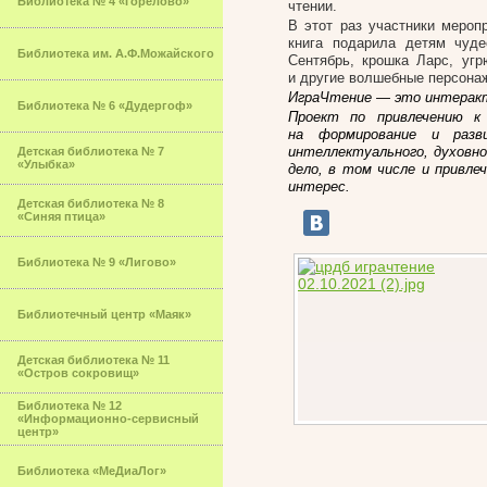
Библиотека № 4 «Горелово»
чтении.
В этот раз участники мероп
книга подарила детям чуде
Библиотека им. А.Ф.Можайского
Сентябрь, крошка Ларс, уг
и другие волшебные персонаж
ИграЧтение — это интеракт
Библиотека № 6 «Дудергоф»
Проект по привлечению к
на формирование и разв
интеллектуального, духовно
Детская библиотека № 7
«Улыбка»
дело, в том числе и привле
интерес.
Детская библиотека № 8
«Синяя птица»
Библиотека № 9 «Лигово»
Библиотечный центр «Маяк»
Детская библиотека № 11
«Остров сокровищ»
Библиотека № 12
«Информационно-сервисный
центр»
Библиотека «МеДиаЛог»