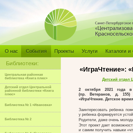
О нас
События
Проекты
Услуги
Каталоги и
Библиотеки:
«ИграЧтение»: 
Центральная районная
библиотека «Книга плюс»
Детский отдел 
Детский отдел Центральной
2 октября 2021 года в 
районной библиотеки «Книга
(пр. Ветеранов, д. 155)
плюс»
«ИграЧтение. Детское время
Библиотека № 1 «Ивановка»
Заинтересовать ребенка пом
у ребенка формируется устой
Библиотека № 2
Родители, даже очень молоды
Этот проект дает возможност
и самим получить навыки «чт