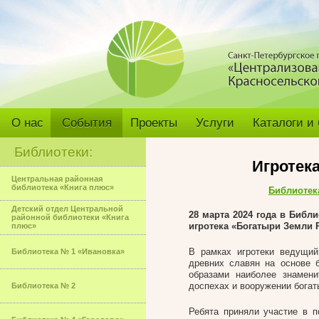
О нас
События
Проекты
Услуги
Каталоги и
Библиотеки:
Игротек
Центральная районная
библиотека «Книга плюс»
Библиотек
Детский отдел Центральной
28 марта 2024 года в Биб
районной библиотеки «Книга
игротека «Богатыри Земли 
плюс»
В рамках игротеки ведущий
Библиотека № 1 «Ивановка»
древних славян на основе 
образами наиболее знамен
доспехах и вооружении богат
Библиотека № 2
Ребята приняли участие в п